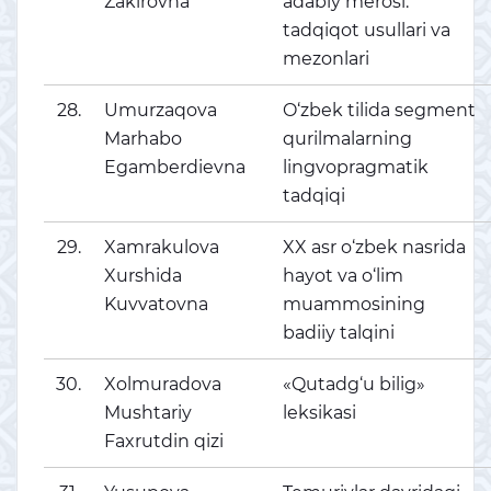
Zakirovna
adabiy merosi:
tadqiqot usullari va
mezonlari
28.
Umurzaqova
O‘zbek tilida segment
Marhabo
qurilmalarning
Egamberdievna
lingvopragmatik
tadqiqi
29.
Xamrakulova
XX asr o‘zbek nasrida
Xurshida
hayot va o‘lim
Kuvvatovna
muammosining
badiiy talqini
30.
Xolmuradova
«Qutadg‘u bilig»
Mushtariy
leksikasi
Faxrutdin qizi