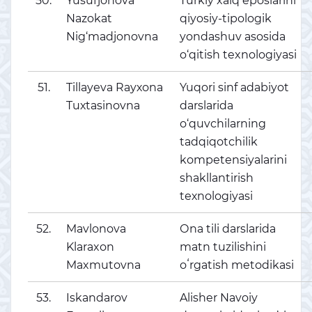
50.
Yusufjonova
Turkiy xalq eposlarini
Nazokat
qiyosiy-tipologik
Nig‘madjonovna
yondashuv asosida
o‘qitish texnologiyasi
51.
Tillаyеvа Rаyхоnа
Yuqori sinf adаbiyot
Tuхtаsinоvnа
darslarida
о‘quvсhilаrning
tаdqiqоtсhilik
kоmреtеnsiyаlаrini
shаkllаntirish
tехnоlоgiyаsi
52.
Mаvlоnоvа
Оnа tili dаrslаridа
Klаrаxоn
mаtn tuzilishini
Mаxmutоvnа
оʻrgаtish metоdikаsi
53.
Iskandarov
Alisher Navoiy