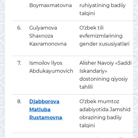
Boymaxmatovna
ruhiyatining badiiy
talqini
6.
Gulyamova
O‘zbek tili
Shaxnoza
evfemizmlarining
Kaxramonovna
gender xususiyatlari
7.
Ismoilov Ilyos
Alisher Navoiy «Saddi
Abdukayumovich
Iskandariy»
dostonining qiyosiy
tahlili
8.
Djabborova
O‘zbek mumtoz
Matluba
adabiyotida Jamshid
Rustamovna
obrazining badiiy
talqini