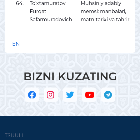
64.
To‘xtamuratov
Muhsiniy adabiy
Furqat
merosi: manbalari,
Safarmuradovich
matn tarixi va tahriri
EN
BIZNI KUZATING
TSUULL