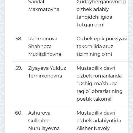
Saodat
Xudoyberganovning
Maxmatovna
o‘zbek adabiy
tanqidchiligida
tutgan o‘rni
58.
Rahmonova
O‘zbek epik poeziyasi
Shahnoza
takomilida aruz
Muxitdinovna
tizimining o‘rni
59.
Ziyayeva Yulduz
Mustaqillik davri
Temirxonovna
o‘zbek romanlarida
“Oshiq-ma’shuqa-
raqib” obrazlarining
poetik takomili
60.
Ashurova
Mustaqillik davri
Gulbahor
o‘zbek adabiyotida
Nurullayevna
Alisher Navoiy