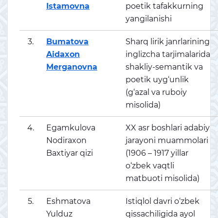
Istamovna
poetik tafakkurning
yangilanishi
3.
Bumatova
Sharq lirik janrlarining
Aidaxon
inglizcha tarjimalarida
Merganovna
shakliy-semantik va
poetik uyg‘unlik
(g‘azal va ruboiy
misolida)
4.
Egamkulova
XX asr boshlari adabiy
Nodiraxon
jarayoni muammolari
Baxtiyar qizi
(1906 – 1917 yillar
o‘zbek vaqtli
matbuoti misolida)
5.
Eshmatova
Istiqlol davri o‘zbek
Yulduz
qissachiligida ayol