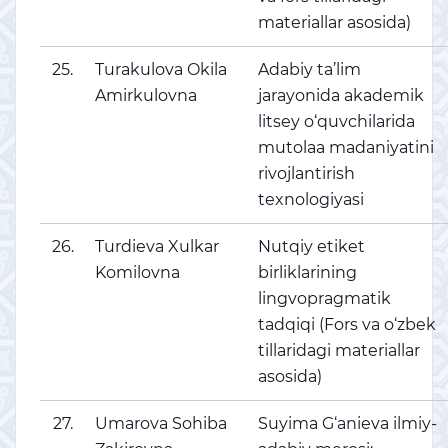
materiallar asosida)
25.
Turakulova Okila
Adabiy ta’lim
Amirkulovna
jarayonida akademik
litsey o‘quvchilarida
mutolaa madaniyatini
rivojlantirish
texnologiyasi
26.
Turdieva Xulkar
Nutqiy etiket
Komilovna
birliklarining
lingvopragmatik
tadqiqi (Fors va o‘zbek
tillaridagi materiallar
asosida)
27.
Umarova Sohiba
Suyima G‘anieva ilmiy-