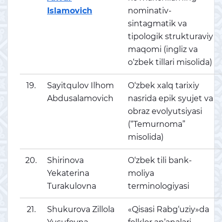
Islamovich
nominativ-
sintagmatik va
tipologik strukturaviy
maqomi (ingliz va
o‘zbek tillari misolida)
19.
Sayitqulov Ilhom
O‘zbek xalq tarixiy
Abdusalamovich
nasrida epik syujet va
obraz evolyutsiyasi
(“Temurnoma”
misolida)
20.
Shirinova
O‘zbek tili bank-
Yekaterina
moliya
Turakulovna
terminologiyasi
21.
Shukurova Zillola
«Qisasi Rabg‘uziy»da