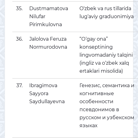
35.
Dustmamatova
O‘zbek va rus tillarida
Nilufar
lug‘aviy graduonimiya
Pirimkulovna
36.
Јаlоlоvа Fеruzа
“О‘gаy оnа”
Nоrmurоdоvnа
kоnѕерtining
lingvоmаdаniy tаlqini
(ingliz vа о‘zbеk хаlq
еrtаklаri miѕоlidа)
37.
Ibragimova
Генезис, семантика и
Sayyora
когнитивные
Saydullayevna
особенности
псевдонимов в
русском и узбекском
языках