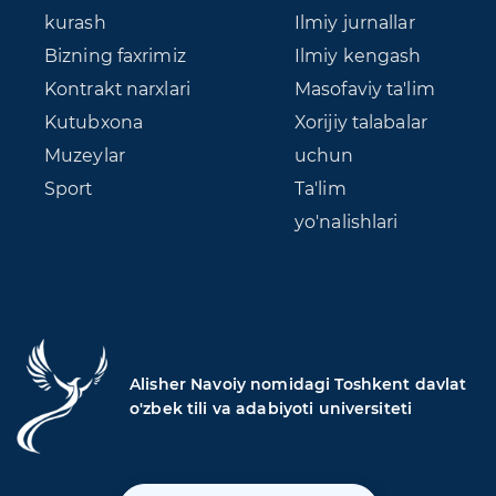
kurash
Ilmiy jurnallar
Bizning faxrimiz
Ilmiy kengash
Kontrakt narxlari
Masofaviy ta'lim
Kutubxona
Xorijiy talabalar
Muzeylar
uchun
Sport
Ta'lim
yo'nalishlari
Alisher Navoiy nomidagi Toshkent davlat
o'zbek tili va adabiyoti universiteti