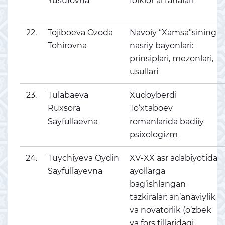
Yusufovna
folklor an’analari
22.
Tojiboeva Ozoda
Navoiy “Xamsa”sining
Tohirovna
nasriy bayonlari:
prinsiplari, mezonlari,
usullari
23.
Tulabaeva
Xudoyberdi
Ruxsora
To‘xtaboev
Sayfullaevna
romanlarida badiiy
psixologizm
24.
Tuychiyeva Oydin
XV-XX asr adabiyotida
Sayfullayevna
ayollarga
bag‘ishlangan
tazkiralar: an’anaviylik
va novatorlik (o‘zbek
va fors tillaridagi