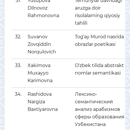
31.
Yusupova
Temuriylar davridagi
Dilnovoz
aruzga doir
Rahmonovna
risolalarning qiyosiy
tahlili
32.
Suvanov
Tog‘ay Murod nasrida
Zovqiddin
obrazlar poetikasi
Norqulovich
33.
Xakimova
O‘zbek tilida abstrakt
Muxayyo
nomlar semantikasi
Karimovna
34.
Rashidova
Лексико-
Nargiza
семантический
Baxtiyarovna
анализ арабизмов
сферы образования
Узбекистана