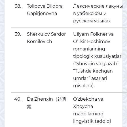
38.
Tolipova Dildora
Лексические лакуны
Gapirjonovna
в узбекском и
русском языках
39.
Sherkulov Sardor
Uilyam Folkner va
Komilovich
O‘Tkir Hoshimov
romanlarining
tipologik xususiyatlari
(“Shovqin va g‘azab”,
“Tushda kechgan
umrlar” asarlari
misolida)
40.
Da Zhenxin（达震
O‘zbekcha va
鑫
Xitoycha
maqollarning
lingvistik tadqiqi