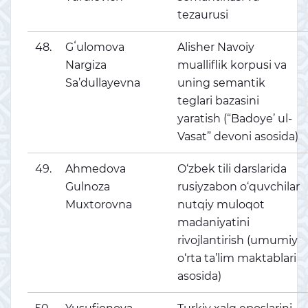
tezaurusi
48.
Gʻulomova
Alisher Navoiy
Nargiza
mualliflik korpusi va
Sa’dullayevna
uning semantik
teglari bazasini
yaratish (“Badoye’ ul-
Vasat” devoni asosida)
49.
Ahmedova
O‘zbek tili darslarida
Gulnoza
rusiyzabon o‘quvchilar
Muxtorovna
nutqiy muloqot
madaniyatini
rivojlantirish (umumiy
o‘rta ta’lim maktablari
asosida)