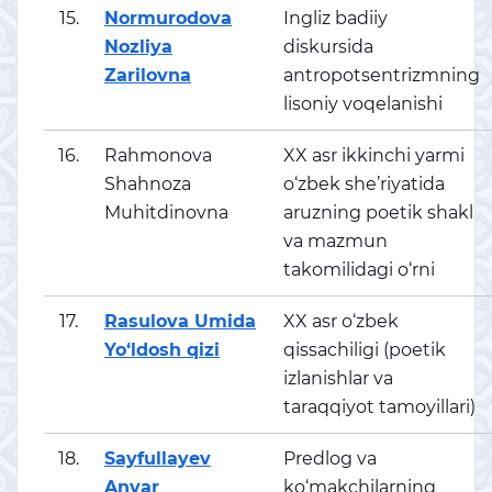
15.
Normurodova
Ingliz badiiy
Nozliya
diskursida
Zarilovna
antropotsentrizmning
lisoniy voqelanishi
16.
Rahmonova
XX asr ikkinchi yarmi
Shahnoza
o‘zbek she’riyatida
Muhitdinovna
aruzning poetik shakl
va mazmun
takomilidagi o‘rni
17.
Rasulova Umida
XX asr o‘zbek
Yo‘ldosh qizi
qissachiligi (poetik
izlanishlar va
taraqqiyot tamoyillari)
18.
Sayfullayev
Predlog va
Anvar
ko‘makchilarning