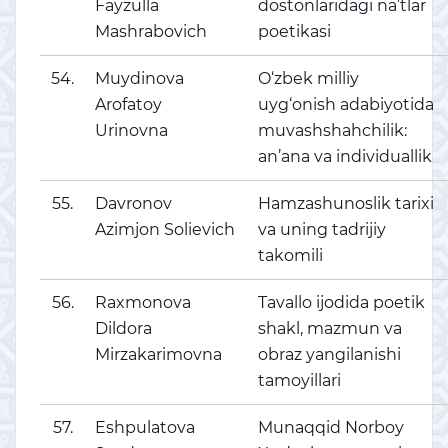
Fayzulla
dostonlaridagi na’tlar
Mashrabovich
poetikasi
54.
Muydinova
O‘zbek milliy
Arofatoy
uyg‘onish adabiyotida
Urinovna
muvashshahchilik:
an’ana va individuallik
55.
Davronov
Hamzashunoslik tarixi
Azimjon Solievich
va uning tadrijiy
takomili
56.
Raxmonova
Tavallo ijodida poetik
Dildora
shakl, mazmun va
Mirzakarimovna
obraz yangilanishi
tamoyillari
57.
Eshpulatova
Munaqqid Norboy