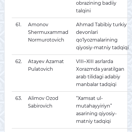
obrazining badiiy
talqini
61.
Аmоnоv
Аhmаd Tаbibiy turkiy
Shermuxаmmаd
devоnlаri
Nоrmurоtоvich
qо‘lyоzmаlаrining
qiyоsiy-mаtniy tаdqiqi
62.
Аtаyеv Аzаmаt
VIII‒ХIII аsrlаrdа
Pulаtоvich
Xоrаzmdа yаrаtilgаn
аrаb tilidаgi аdаbiy
mаnbаlаr tаdqiqi
63.
Аlimоv Оzоd
“Хаmsаt ul-
Sаbirоvich
mutаhаyyiriyn”
аsаrining qiyоsiy-
mаtniy tаdqiqi