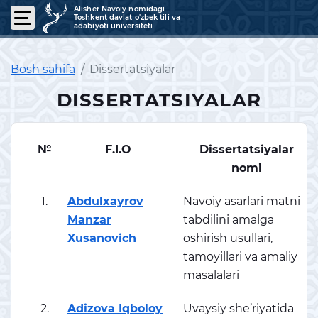
Alisher Navoiy nomidagi
Toshkent davlat o'zbek tili va
adabiyoti universiteti
Bosh sahifa
Dissertatsiyalar
DISSERTATSIYALAR
№
F.I.O
Dissertatsiyalar
nomi
1.
Abdulxayrov
Navoiy asarlari matni
Manzar
tabdilini amalga
Xusanovich
oshirish usullari,
tamoyillari va amaliy
masalalari
2.
Adizova Iqboloy
Uvaysiy she’riyatida