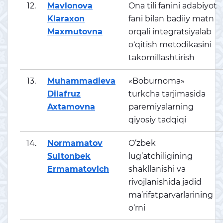
12.
Mavlonova
Ona tili fanini adabiyot
Klaraxon
fani bilan badiiy matn
Maxmutovna
orqali integratsiyalab
o‘qitish metodikasini
takomillashtirish
13.
Muhammadieva
«Boburnoma»
Dilafruz
turkcha tarjimasida
Axtamovna
paremiyalarning
qiyosiy tadqiqi
14.
Normamatov
O‘zbek
Sultonbek
lug‘atchiligining
Ermamatovich
shakllanishi va
rivojlanishida jadid
ma’rifatparvarlarining
o‘rni