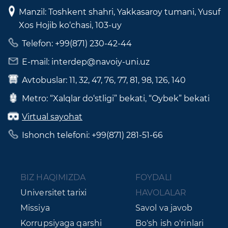
Manzil: Toshkent shahri, Yakkasaroy tumani, Yusuf
Xos Hojib ko‘chasi, 103-uy
Telefon: +99(871) 230-42-44
E-mail: interdep@navoiy-uni.uz
Avtobuslar: 11, 32, 47, 76, 77, 81, 98, 126, 140
Metro: “Xalqlar do‘stligi” bekati, “Oybek” bekati
Virtual sayohat
Ishonch telefoni: +99(871) 281-51-66
BIZ HAQIMIZDA
FOYDALI
Universitet tarixi
HAVOLALAR
Missiya
Savol va javob
Korrupsiyaga qarshi
Bo'sh ish o'rinlari