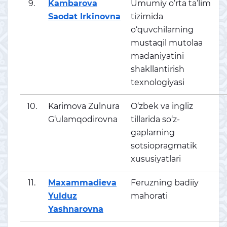
9.
Kambarova
Umumiy o‘rta ta’lim
Saodat Irkinovna
tizimida
o‘quvchilarning
mustaqil mutolaa
madaniyatini
shakllantirish
texnologiyasi
10.
Karimova Zulnura
O‘zbek va ingliz
G‘ulamqodirovna
tillarida so‘z-
gaplarning
sotsiopragmatik
xususiyatlari
11.
Maxammadieva
Feruzning badiiy
Yulduz
mahorati
Yashnarovna