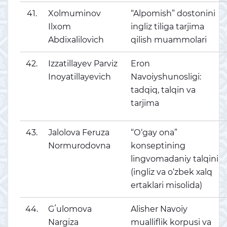
41.
Xolmuminov
“Alpomish” dostonini
Ilxom
ingliz tiliga tarjima
Abdixalilovich
qilish muammolari
42.
Izzatillayev Parviz
Eron
Inoyatillayevich
Navoiyshunosligi:
tadqiq, talqin va
tarjima
43.
Јаlоlоvа Fеruzа
“О‘gаy оnа”
Nоrmurоdоvnа
kоnѕерtining
lingvоmаdаniy tаlqini
(ingliz vа о‘zbеk хаlq
еrtаklаri miѕоlidа)
44.
Gʻulomova
Alisher Navoiy
Nargiza
mualliflik korpusi va