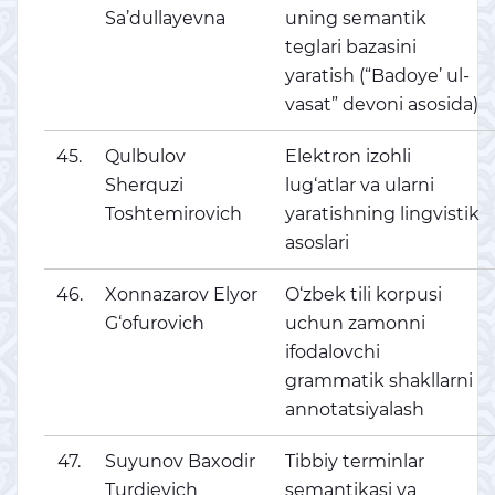
Sa’dullayevna
uning semantik
teglari bazasini
yaratish (“Badoye’ ul-
vasat” devoni asosida)
45.
Qulbulov
Elektron izohli
Sherquzi
lug‘atlar va ularni
Toshtemirovich
yaratishning lingvistik
asoslari
46.
Xonnazarov Elyor
O‘zbek tili korpusi
G‘ofurovich
uchun zamonni
ifodalovchi
grammatik shakllarni
annotatsiyalash
47.
Suyunov Baxodir
Tibbiy terminlar
Turdievich
semantikasi va