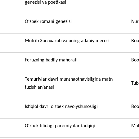
genezisi va poetikasi
O
‘
zbek romani genezisi
Nur
Mutrib Xonaxarob va uning adabiy merosi
Boo
Feruzning badiiy mahorati
Boo
Temuriylar davri munshaotnavisligida matn
Tub
tuzish an’anasi
Istiqlol davri o‘zbek navoiyshunosligi
Boo
O‘zbek tilidagi paremiyalar tadqiqi
Mah