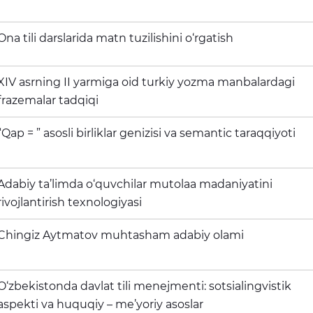
Ona tili darslarida matn tuzilishini o‘rgatish
XIV asrning II yarmiga oid turkiy yozma manbalardagi
frazemalar tadqiqi
“Qap = ” asosli birliklar genizisi va semantic taraqqiyoti
Adabiy ta’limda o‘quvchilar mutolaa madaniyatini
rivojlantirish texnologiyasi
Chingiz Aytmatov muhtasham adabiy olami
O‘zbekistonda davlat tili menejmenti: sotsialingvistik
aspekti va huquqiy – me’yoriy asoslar