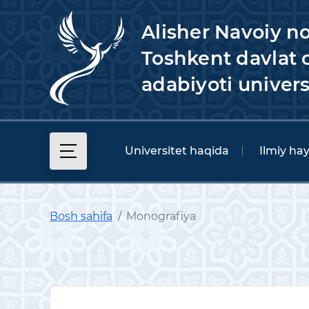
Alisher Navoiy n
Toshkent davlat o
adabiyoti univers
Universitet haqida
Ilmiy ha
Bosh sahifa
Monografiya