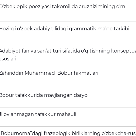
O‘zbek epik poeziyasi takomilida aruz tizimining o‘rni
Hozirgi o‘zbek adabiy tilidagi grammatik ma’no tarkibi
Adabiyot fan va san’at turi sifatida o‘qitishning konseptu
asoslari
Zahiriddin Muhammad Bobur hikmatlari
Bobur tafakkurida mavjlangan daryo
Jilovlanmagan tafakkur mahsuli
“Boburnoma”dagi frazeologik birliklarning o‘zbekcha-ru