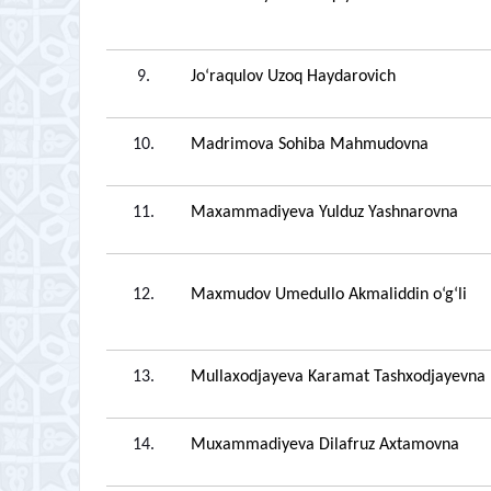
9.
Jo
‘
raqulov Uzoq Haydarovich
10.
Madrimova Sohiba Mahmudovna
11.
Maxammadiyeva Yulduz Yashnarovna
12.
Maxmudov Umedullo Akmaliddin o‘g‘li
13.
Mullaxodjayeva Karamat Tashxodjayevna
14.
Muxammadiyeva Dilafruz Axtamovna