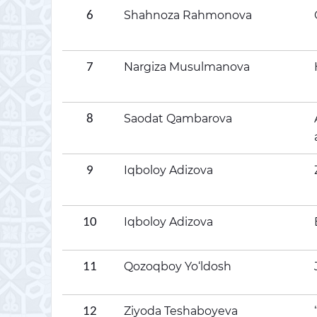
Shahnoza Rahmonova
6
Nargiza Musulmanova
7
Saodat Qambarova
8
Iqboloy Adizova
9
Iqboloy Adizova
10
Qozoqboy Yo‘ldosh
11
Ziyoda Teshaboyeva
12