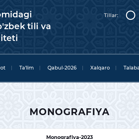
omidagi
Tillar:
'zbek tili va
iteti
yot
Ta'lim
Qabul-2026
Xalqaro
Talaba
MONOGRAFIYA
Monografiya-2023