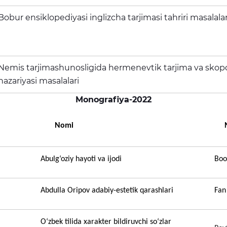
Bobur ensiklopediyasi inglizcha tarjimasi tahriri masalala
Nemis tarjimashunosligida hermenevtik tarjima va skop
nazariyasi masalalari
Monografiya-2022
Nomi
Na
А
bulg‘oziy hayoti va ijodi
Boo
Abdulla Oripov adabiy-estetik qarashlari
Fan
O‘zbek tilida xarakter bildiruvchi so‘zlar