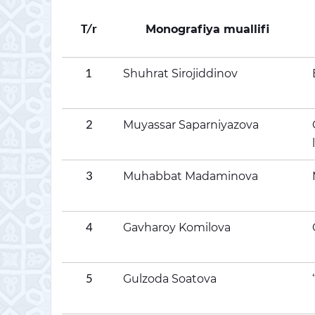
Monografiya muallifi
T/r
Shuhrat Sirojiddinov
1
Muyassar Saparniyazova
2
Muhabbat Madaminova
3
Gavharoy Komilova
4
Gulzoda Soatova
5