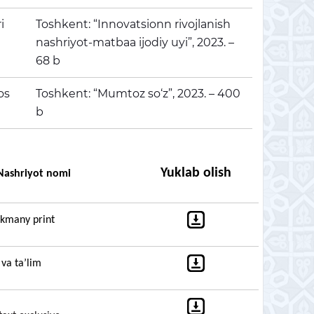
ri
Toshkent: “Innovatsionn rivojlanish
nashriyot-matbaa ijodiy uyi”, 2023. –
68 b
os
Toshkent: “Mumtoz so‘z”, 2023. – 400
b
Yuklab olish
shriyot nomi
kmany print
 va ta
’
lim