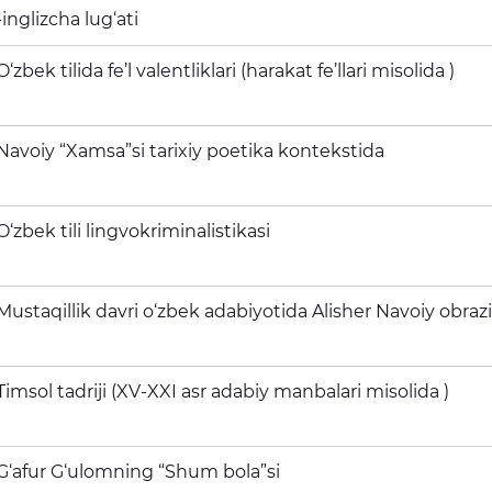
-inglizcha lug‘ati
O‘zbek tilida fe’l valentliklari (harakat fe’llari misolida )
Navoiy “Xamsa”si tarixiy poetika kontekstida
O‘zbek tili lingvokriminalistikasi
Mustaqillik davri o‘zbek adabiyotida Alisher Navoiy obraz
Timsol tadriji (XV-XXI asr adabiy manbalari misolida )
G‘afur G‘ulomning “Shum bola”si