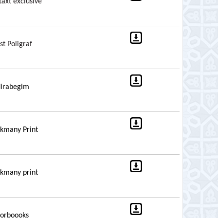
taxt exclusive
st Poligraf
irabegim
kmany Print
kmany print
orboooks