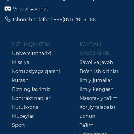
Virtual sayohat
Ishonch telefoni: +99(871) 281-51-66
BIZ HAQIMIZDA
FOYDALI
Universitet tarixi
HAVOLALAR
Missiya
Savol va javob
Korrupsiyaga qarshi
Bo'sh ish o'rinlari
kurash
Ilmiy jurnallar
Bizning faxrimiz
Ilmiy kengash
Kontrakt narxlari
Masofaviy ta'lim
Kutubxona
Xorijiy talabalar
Muzeylar
uchun
Sport
Ta'lim