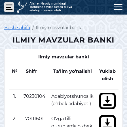
Alisher Navoiy nomidagi
Toshkent davlat o'zbek tili va
adabiyoti universiteti
Bosh sahifa
Ilmiy mavzular banki
ILMIY MAVZULAR BANKI
Ilmiy mavzular banki
№
Shifr
Ta’lim yo‘nalishi
Yuklab
olish
1.
70230104
Adabiyotshunoslik
(o‘zbek adabiyoti)
2.
70111601
O'zga tilli
guruhlarda o'zbek