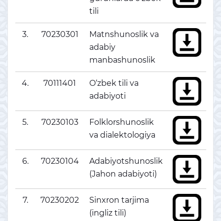
tili
3.
70230301
Matnshunoslik va
adabiy
manbashunoslik
4.
70111401
O‘zbek tili va
adabiyoti
5.
70230103
Folklorshunoslik
va dialektologiya
6.
70230104
Adabiyotshunoslik
(Jahon adabiyoti)
7.
70230202
Sinxron tarjima
(ingliz tili)