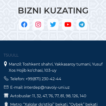
BIZNI KUZATING
TSUULL
Manzil: Toshkent shahri, Yakkasaroy tumani, Yusuf
Xos Hojib ko‘chasi, 103-uy
Telefon: +99(871) 230-42-44
E-mail: interdep@navoiy-uni.uz
Avtobuslar: 11, 32, 47, 76, 77, 81, 98, 126, 140
Metro: “Xalqlar do‘stligi” bekati, “Oybek” bekati