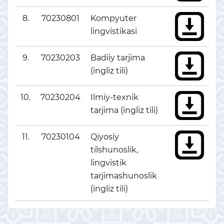
8.
70230801
Kompyuter
lingvistikasi
9.
70230203
Badiiy tarjima
(ingliz tili)
10.
70230204
Ilmiy-texnik
tarjima (ingliz tili)
11.
70230104
Qiyosiy
tilshunoslik,
lingvistik
tarjimashunoslik
(ingliz tili)