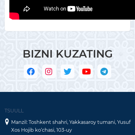
BIZNI KUZATING
TSUULL
Manzil: Toshkent shahri, Yakkasaroy tumani, Yusuf
Xos Hojib ko‘chasi, 103-uy