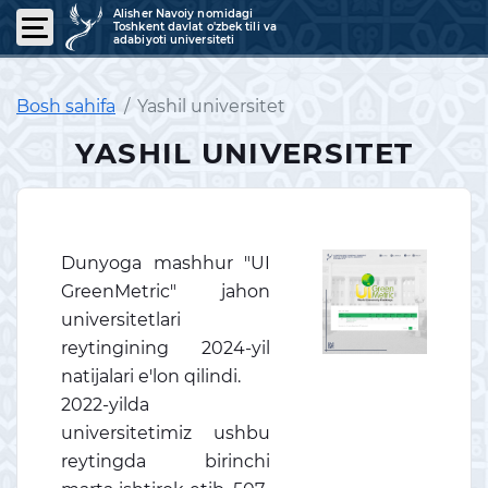
Alisher Navoiy nomidagi
Toshkent davlat o'zbek tili va
adabiyoti universiteti
Bosh sahifa
Yashil universitet
YASHIL UNIVERSITET
Dunyoga mashhur "UI
GreenMetric" jahon
universitetlari
reytingining 2024-yil
natijalari e'lon qilindi.
2022-yilda
universitetimiz ushbu
reytingda birinchi