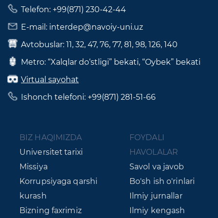
Telefon: +99(871) 230-42-44
E-mail: interdep@navoiy-uni.uz
Avtobuslar: 11, 32, 47, 76, 77, 81, 98, 126, 140
Metro: “Xalqlar do‘stligi” bekati, “Oybek” bekati
Virtual sayohat
Ishonch telefoni: +99(871) 281-51-66
BIZ HAQIMIZDA
FOYDALI
Universitet tarixi
HAVOLALAR
Missiya
Savol va javob
Korrupsiyaga qarshi
Bo'sh ish o'rinlari
kurash
Ilmiy jurnallar
Bizning faxrimiz
Ilmiy kengash