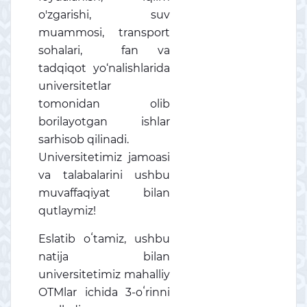
o'zgarishi, suv
muammosi, transport
sohalari, fan va
tadqiqot yo‘nalishlarida
universitetlar
tomonidan olib
borilayotgan ishlar
sarhisob qilinadi.
Universitetimiz jamoasi
va talabalarini ushbu
muvaffaqiyat bilan
qutlaymiz!
Eslatib oʻtamiz, ushbu
natija bilan
universitetimiz mahalliy
OTMlar ichida 3-oʻrinni