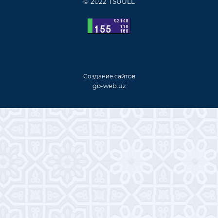
© 2022 TSUULL
Создание сайтов
go-web.uz