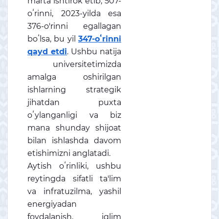
marta ishtirok etib, 507-
oʻrinni, 2023-yilda esa
376-o'rinni egallagan
boʻlsa, bu yil
347-oʻrinni
qayd etdi
. Ushbu natija
universitetimizda
amalga oshirilgan
ishlarning strategik
jihatdan puxta
oʻylanganligi va biz
mana shunday shijoat
bilan ishlashda davom
etishimizni anglatadi.
Aytish oʻrinliki, ushbu
reytingda sifatli ta'lim
va infratuzilma, yashil
energiyadan
foydalanish, iqlim