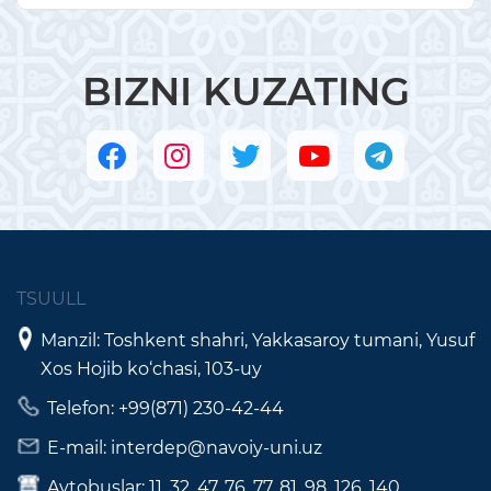
BIZNI KUZATING
TSUULL
Manzil: Toshkent shahri, Yakkasaroy tumani, Yusuf
Xos Hojib ko‘chasi, 103-uy
Telefon: +99(871) 230-42-44
E-mail: interdep@navoiy-uni.uz
Avtobuslar: 11, 32, 47, 76, 77, 81, 98, 126, 140