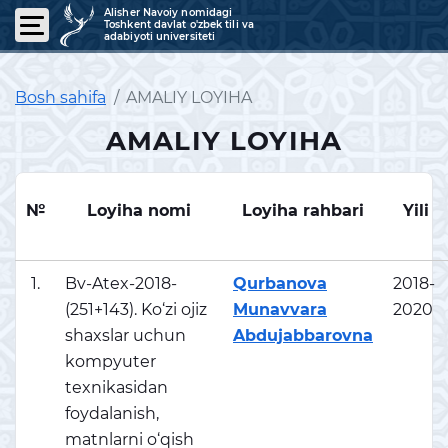
Alisher Navoiy nomidagi
Toshkent davlat o'zbek tili va
adabiyoti universiteti
Bosh sahifa
AMALIY LOYIHA
AMALIY LOYIHA
№
Loyiha nomi
Loyiha rahbari
Yili
1.
Bv-Atex-2018-
Qurbanova
2018-
(251+143). Ko‘zi ojiz
Munavvara
2020
shaxslar uchun
Abdujabbarovna
kompyuter
texnikasidan
foydalanish,
matnlarni o‘qish