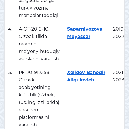
asrgacha bo‘lgan
turkiy yozma
manbalar tadqiqi
4.
A-OT-2019-10.
Saparniyozova
2019-
O‘zbek tilida
Muyassar
2022
neyming:
me’yoriy-huquqiy
asoslarini yaratish
5.
PF-201912258.
Xoliqov Bahodir
2021-
O‘zbek
Aliqulovich
2023
adabiyotining
ko‘p tilli (o‘zbek,
rus, ingliz tillarida)
elektron
platformasini
yaratish