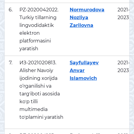
6.
PZ-2020042022.
Normurodova
2021-
Turkiy tillarning
Nozliya
2023
lingvodidaktik
Zarilovna
elektron
platformasini
yaratish
7.
ИЗ-2021020813.
Sayfullayev
2021-
Аlisher Navoiy
Anvar
2023
ijodining xorijda
Islamovich
o‘rganilishi va
targʼiboti asosida
koʼp tilli
multimedia
toʼplamini yaratish