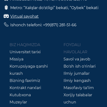
Metro: “Xalqlar do‘stligi” bekati, “Oybek” bekati
Virtual sayohat
Ishonch telefoni: +99(871) 281-51-66
BIZ HAQIMIZDA
FOYDALI
Universitet tarixi
HAVOLALAR
Missiya
Savol va javob
Korrupsiyaga qarshi
Bo'sh ish o'rinlari
kurash
Ilmiy jurnallar
Bizning faxrimiz
Ilmiy kengash
Kontrakt narxlari
Masofaviy ta'lim
Kutubxona
Xorijiy talabalar
Muzeylar
uchun