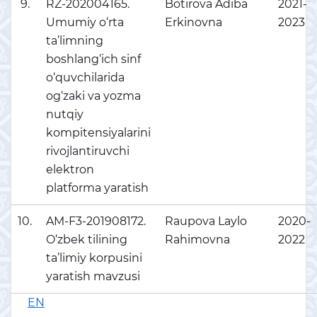
9.
RZ-202004165.
Botirova Adiba
2021-
Umumiy o‘rta
Erkinovna
2023
ta’limning
boshlang‘ich sinf
o‘quvchilarida
og‘zaki va yozma
nutqiy
kompitensiyalarini
rivojlantiruvchi
elektron
platforma yaratish
10.
AM-F3-201908172.
Raupova Laylo
2020-
O‘zbek tilining
Rahimovna
2022
ta’limiy korpusini
yaratish mavzusi
EN