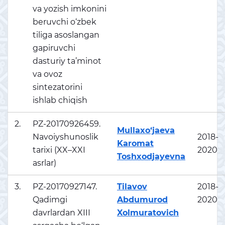
va yozish imkonini
beruvchi o‘zbek
tiliga asoslangan
gapiruvchi
dasturiy ta’minot
va ovoz
sintezatorini
ishlab chiqish
2.
PZ-20170926459.
Mullaxo‘jaeva
Navoiyshunoslik
2018-
Karomat
tarixi (XX–XXI
2020
Toshxodjayevna
asrlar)
3.
PZ-20170927147.
Tilavov
2018-
Qadimgi
Abdumurod
2020
davrlardan XIII
Xolmuratovich