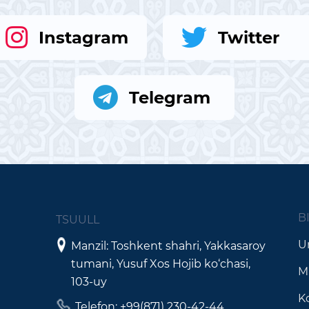
Instagram
Twitter
Telegram
B
TSUULL
Un
Manzil: Toshkent shahri, Yakkasaroy
tumani, Yusuf Xos Hojib ko‘chasi,
M
103-uy
K
Telefon: +99(871) 230-42-44