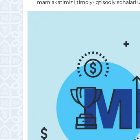
mamlakatimiz ijtimoiy-iqtisodiy sohalari