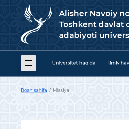
Alisher Navoiy n
Toshkent davlat o
adabiyoti univers
Universitet haqida
Ilmiy ha
Bosh sahifa
Missiya