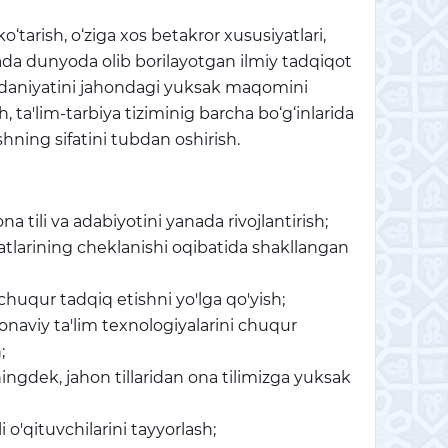
‘tarish, o‘ziga xos betakror xususiyatlari,
orada dunyoda olib borilayotgan ilmiy tadqiqot
 madaniyatini jahondagi yuksak maqomini
h, ta'lim-tarbiya tiziminig barcha bo‘g‘inlarida
hning sifatini tubdan oshirish.
a tili va adabiyotini yanada rivojlantirish;
atlarining cheklanishi oqibatida shakllangan
 chuqur tadqiq etishni yo'lga qo'yish;
zamonaviy ta'lim texnologiyalarini chuqur
;
uningdek, jahon tillaridan ona tilimizga yuksak
i o'qituvchilarini tayyorlash;