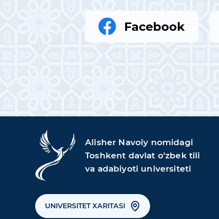
Facebook
Alisher Navoiy nomidagi
Toshkent davlat o'zbek tili
va adabiyoti universiteti
UNIVERSITET XARITASI