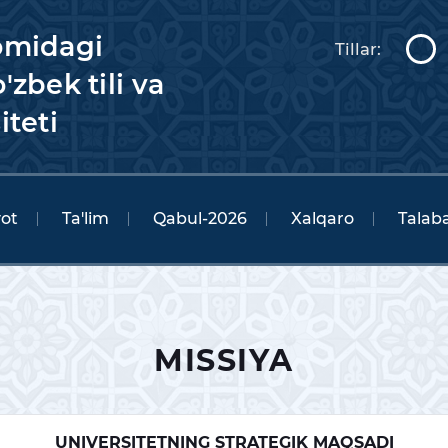
omidagi
Tillar:
'zbek tili va
iteti
yot
Ta'lim
Qabul-2026
Xalqaro
Talaba
MISSIYA
UNIVERSITETNING STRATEGIK MAQSADI