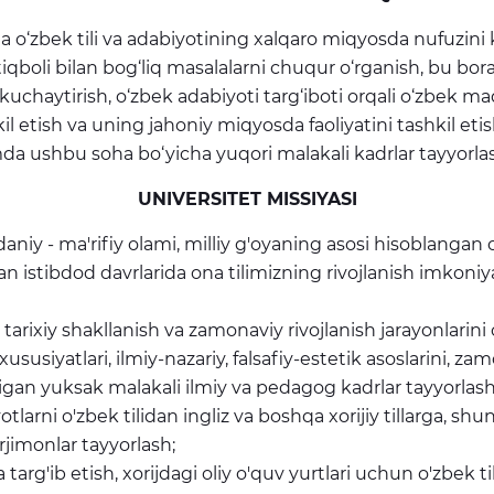
 o‘zbek tili va adabiyotining xalqaro miqyosda nufuzini ko
stiqboli bilan bog‘liq masalalarni chuqur o‘rganish, bu b
i kuchaytirish, o‘zbek adabiyoti targ‘iboti orqali o‘zbek
kil etish va uning jahoniy miqyosda faoliyatini tashkil etis
amda ushbu soha bo‘yicha yuqori malakali kadrlar tayyorlas
UNIVERSITET MISSIYASI
aniy - ma'rifiy olami, milliy g'oyaning asosi hisoblangan on
n istibdod davrlarida ona tilimizning rivojlanish imkoniy
tarixiy shakllanish va zamonaviy rivojlanish jarayonlarini
 xususiyatlari, ilmiy-nazariy, falsafiy-estetik asoslarini, 
digan yuksak malakali ilmiy va pedagog kadrlar tayyorlash
tlarni o'zbek tilidan ingliz va boshqa xorijiy tillarga, sh
rjimonlar tayyorlash;
targ'ib etish, xorijdagi oliy o'quv yurtlari uchun o'zbek til