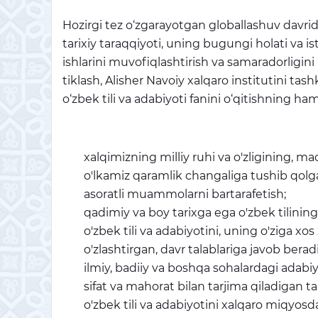
Hozirgi tez o‘zgarayotgan globallashuv davrida
tarixiy taraqqiyoti, uning bugungi holati va i
ishlarini muvofiqlashtirish va samaradorligin
tiklash, Alisher Navoiy xalqaro institutini tash
o‘zbek tili va adabiyoti fanini o‘qitishning h
xalqimizning milliy ruhi va o'zligining, mad
o'lkamiz qaramlik changaliga tushib qolga
asoratli muammolarni bartarafetish;
qadimiy va boy tarixga ega o'zbek tilining 
o'zbek tili va adabiyotini, uning o'ziga xos
o'zlashtirgan, davr talablariga javob bera
ilmiy, badiiy va boshqa sohalardagi adabiyo
sifat va mahorat bilan tarjima qiladigan ta
o'zbek tili va adabiyotini xalqaro miqyosda 