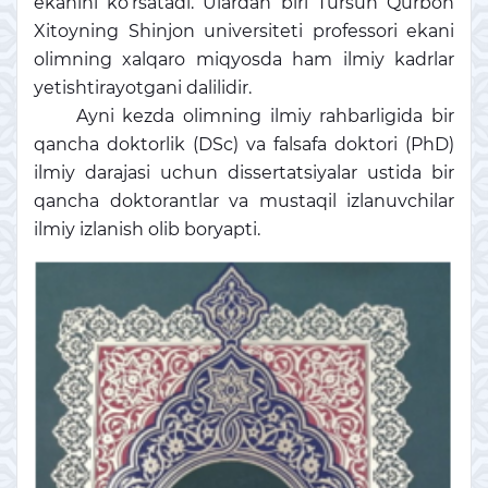
ekanini ko‘rsatadi. Ulardan biri Tursun Qurbon
Xitoyning Shinjon universiteti professori ekani
olimning xalqaro miqyosda ham ilmiy kadrlar
yetishtirayotgani dalilidir.
Ayni kezda olimning ilmiy rahbarligida bir
qancha doktorlik (DSc) va falsafa doktori (PhD)
ilmiy darajasi uchun dissertatsiyalar ustida bir
qancha doktorantlar va mustaqil izlanuvchilar
ilmiy izlanish olib boryapti.