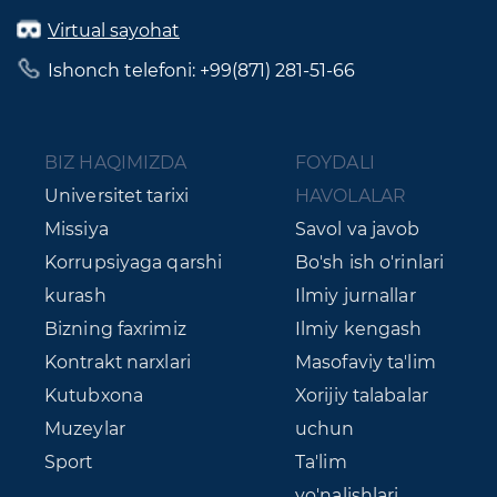
Virtual sayohat
Ishonch telefoni: +99(871) 281-51-66
BIZ HAQIMIZDA
FOYDALI
Universitet tarixi
HAVOLALAR
Missiya
Savol va javob
Korrupsiyaga qarshi
Bo'sh ish o'rinlari
kurash
Ilmiy jurnallar
Bizning faxrimiz
Ilmiy kengash
Kontrakt narxlari
Masofaviy ta'lim
Kutubxona
Xorijiy talabalar
Muzeylar
uchun
Sport
Ta'lim
yo'nalishlari