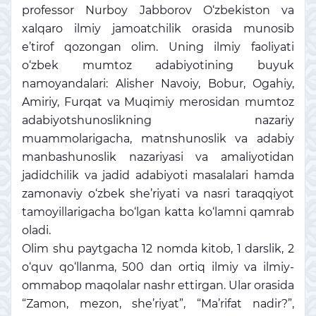
professor Nurboy Jabborov O‘zbekiston va
xalqaro ilmiy jamoatchilik orasida munosib
e’tirof qozongan olim. Uning ilmiy faoliyati
o‘zbek mumtoz adabiyotining buyuk
namoyandalari: Alisher Navoiy, Bobur, Ogahiy,
Amiriy, Furqat va Muqimiy merosidan mumtoz
adabiyotshunoslikning nazariy
muammolarigacha, matnshunoslik va adabiy
manbashunoslik nazariyasi va amaliyotidan
jadidchilik va jadid adabiyoti masalalari hamda
zamonaviy o‘zbek she’riyati va nasri taraqqiyot
tamoyillarigacha bo‘lgan katta ko‘lamni qamrab
oladi.
Olim shu paytgacha 12 nomda kitob, 1 darslik, 2
o‘quv qo‘llanma, 500 dan ortiq ilmiy va ilmiy-
ommabop maqolalar nashr ettirgan. Ular orasida
“Zamon, mezon, she’riyat”, “Ma’rifat nadir?”,