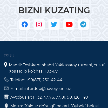
BIZNI KUZATING
TSUULL
Manzil: Toshkent shahri, Yakkasaroy tumani, Yusuf
Xos Hojib ko‘chasi, 103-uy
Telefon: +99(871) 230-42-44
E-mail: interdep@navoiy-uni.uz
Avtobuslar: 11, 32, 47, 76, 77, 81, 98, 126, 140
Metro: “Xalqlar do‘stligi” bekati, “Oybek” bekati