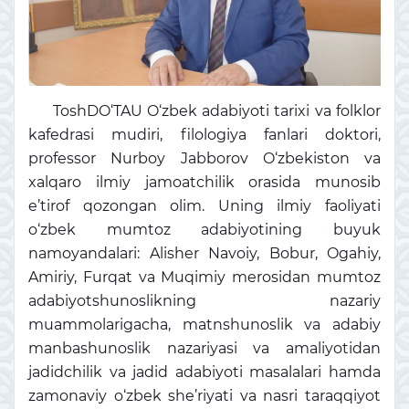
ToshDO‘TAU O‘zbek adabiyoti tarixi va folklor
kafedrasi mudiri, filologiya fanlari doktori,
professor Nurboy Jabborov O‘zbekiston va
xalqaro ilmiy jamoatchilik orasida munosib
e’tirof qozongan olim. Uning ilmiy faoliyati
o‘zbek mumtoz adabiyotining buyuk
namoyandalari: Alisher Navoiy, Bobur, Ogahiy,
Amiriy, Furqat va Muqimiy merosidan mumtoz
adabiyotshunoslikning nazariy
muammolarigacha, matnshunoslik va adabiy
manbashunoslik nazariyasi va amaliyotidan
jadidchilik va jadid adabiyoti masalalari hamda
zamonaviy o‘zbek she’riyati va nasri taraqqiyot