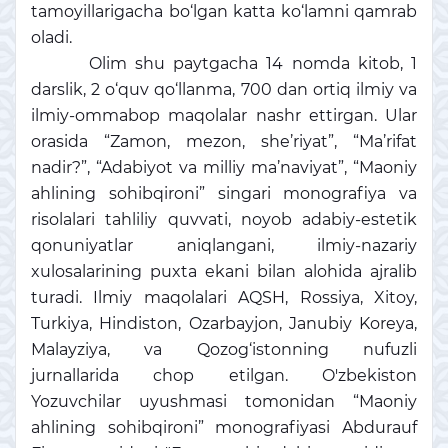
tamoyillarigacha bo‘lgan katta ko‘lamni qamrab
oladi.
Olim shu paytgacha 14 nomda kitob, 1
darslik, 2 o‘quv qo‘llanma, 700 dan ortiq ilmiy va
ilmiy-ommabop maqolalar nashr ettirgan. Ular
orasida “Zamon, mezon, she’riyat”, “Ma’rifat
nadir?”, “Adabiyot va milliy ma’naviyat”, “Maoniy
ahlining sohibqironi” singari monografiya va
risolalari tahliliy quvvati, noyob adabiy-estetik
qonuniyatlar aniqlangani, ilmiy-nazariy
xulosalarining puxta ekani bilan alohida ajralib
turadi. Ilmiy maqolalari AQSH, Rossiya, Xitoy,
Turkiya, Hindiston, Ozarbayjon, Janubiy Koreya,
Malayziya, va Qozog‘istonning nufuzli
jurnallarida chop etilgan. O'zbekiston
Yozuvchilar uyushmasi tomonidan “Maoniy
ahlining sohibqironi” monografiyasi Abdurauf