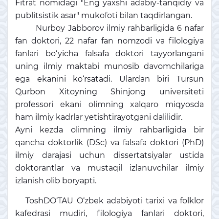
Fitrat nomidagi "Eng yaxshi adabiy-tanqidiy va
publitsistik asar" mukofoti bilan taqdirlangan.
Nurboy Jabborov ilmiy rahbarligida 6 nafar
fan doktori, 22 nafar fan nomzodi va filologiya
fanlari bo‘yicha falsafa doktori tayyorlangani
uning ilmiy maktabi munosib davomchilariga
ega ekanini ko‘rsatadi. Ulardan biri Tursun
Qurbon Xitoyning Shinjong universiteti
professori ekani olimning xalqaro miqyosda
ham ilmiy kadrlar yetishtirayotgani dalilidir.
Ayni kezda olimning ilmiy rahbarligida bir
qancha doktorlik (DSc) va falsafa doktori (PhD)
ilmiy darajasi uchun dissertatsiyalar ustida
doktorantlar va mustaqil izlanuvchilar ilmiy
izlanish olib boryapti.
ToshDO‘TAU O‘zbek adabiyoti tarixi va folklor
kafedrasi mudiri, filologiya fanlari doktori,