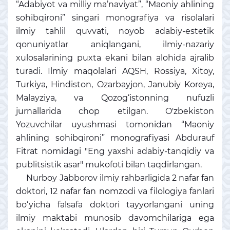
“Adabiyot va milliy ma’naviyat”, “Maoniy ahlining
sohibqironi” singari monografiya va risolalari
ilmiy tahlil quvvati, noyob adabiy-estetik
qonuniyatlar aniqlangani, ilmiy-nazariy
xulosalarining puxta ekani bilan alohida ajralib
turadi. Ilmiy maqolalari AQSH, Rossiya, Xitoy,
Turkiya, Hindiston, Ozarbayjon, Janubiy Koreya,
Malayziya, va Qozog‘istonning nufuzli
jurnallarida chop etilgan. O'zbekiston
Yozuvchilar uyushmasi tomonidan “Maoniy
ahlining sohibqironi” monografiyasi Abdurauf
Fitrat nomidagi "Eng yaxshi adabiy-tanqidiy va
publitsistik asar" mukofoti bilan taqdirlangan.
Nurboy Jabborov ilmiy rahbarligida 2 nafar fan
doktori, 12 nafar fan nomzodi va filologiya fanlari
bo‘yicha falsafa doktori tayyorlangani uning
ilmiy maktabi munosib davomchilariga ega