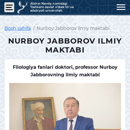
Alisher Navoiy nomidagi
Toshkent davlat o'zbek tili va
adabiyoti universiteti
Bosh sahifa
Nurboy Jabborov ilmiy maktabi
NURBOY JABBOROV ILMIY
MAKTABI
Filologiya fanlari doktori, professor Nurboy
Jabborovning ilmiy maktabi