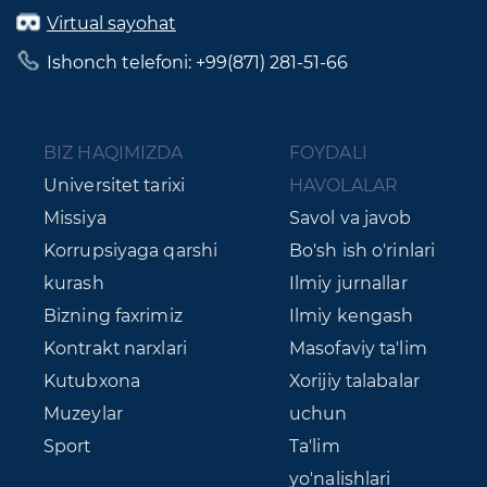
Virtual sayohat
Ishonch telefoni: +99(871) 281-51-66
BIZ HAQIMIZDA
FOYDALI
Universitet tarixi
HAVOLALAR
Missiya
Savol va javob
Korrupsiyaga qarshi
Bo'sh ish o'rinlari
kurash
Ilmiy jurnallar
Bizning faxrimiz
Ilmiy kengash
Kontrakt narxlari
Masofaviy ta'lim
Kutubxona
Xorijiy talabalar
Muzeylar
uchun
Sport
Ta'lim
yo'nalishlari