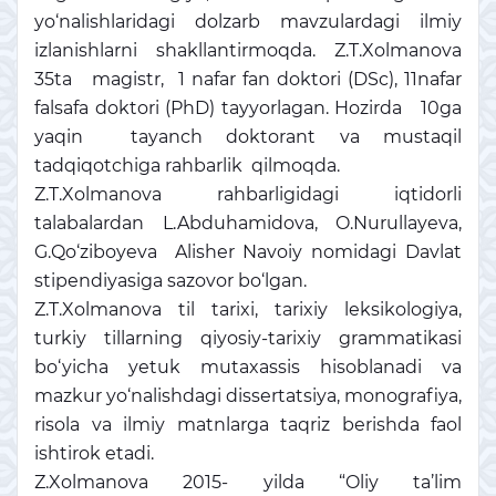
yo‘nalishlaridagi dolzarb mavzulardagi ilmiy
izlanishlarni shakllantirmoqda. Z.T.Xolmanova
35ta magistr, 1 nafar fan doktori (DSc), 11nafar
falsafa doktori (PhD) tayyorlagan. Hozirda 10ga
yaqin tayanch doktorant va mustaqil
tadqiqotchiga rahbarlik qilmoqda.
Z.T.Xolmanova rahbarligidagi iqtidorli
talabalardan L.Abduhamidova, O.Nurullayeva,
G.Qo‘ziboyeva Alisher Navoiy nomidagi Davlat
stipendiyasiga sazovor bo‘lgan.
Z.T.Xolmanova til tarixi, tarixiy leksikologiya,
turkiy tillarning qiyosiy-tarixiy grammatikasi
bo‘yicha yetuk mutaxassis hisoblanadi va
mazkur yo‘nalishdagi dissertatsiya, monografiya,
risola va ilmiy matnlarga taqriz berishda faol
ishtirok etadi.
Z.Xolmanova 2015- yilda “Oliy ta’lim