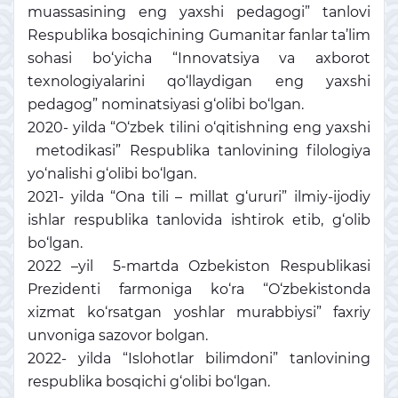
muassasining eng yaxshi pedagogi” tanlovi
Respublika bosqichining Gumanitar fanlar ta’lim
sohasi bo‘yicha “Innovatsiya va axborot
texnologiyalarini qo‘llaydigan eng yaxshi
pedagog” nominatsiyasi g‘olibi bo‘lgan.
2020- yilda “O‘zbek tilini o‘qitishning eng yaxshi
metodikasi” Respublika tanlovining filologiya
yo‘nalishi g‘olibi bo‘lgan.
2021- yilda “Ona tili – millat g‘ururi” ilmiy-ijodiy
ishlar respublika tanlovida ishtirok etib, g‘olib
bo‘lgan.
2022 –yil 5-martda Ozbekiston Respublikasi
Prezidenti farmoniga ko‘ra “O‘zbekistonda
xizmat ko‘rsatgan yoshlar murabbiysi” faxriy
unvoniga sazovor bolgan.
2022- yilda “Islohotlar bilimdoni” tanlovining
respublika bosqichi g‘olibi bo‘lgan.