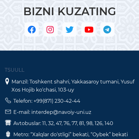
BIZNI KUZATING
TSUULL
Manzil: Toshkent shahri, Yakkasaroy tumani, Yusuf
Xos Hojib ko‘chasi, 103-uy
Telefon: +99(871) 230-42-44
E-mail: interdep@navoiy-uni.uz
Avtobuslar: 11, 32, 47, 76, 77, 81, 98, 126, 140
Metro: “Xalqlar do‘stligi” bekati, “Oybek” bekati