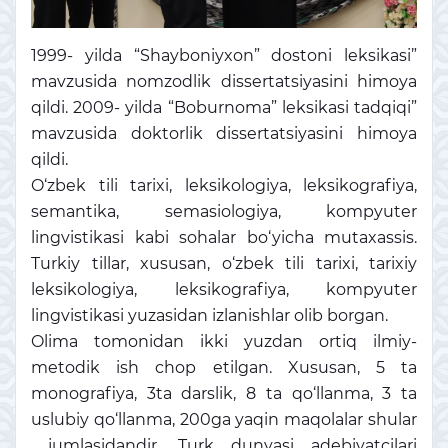
1999- yilda “Shayboniyxon” dostoni leksikasi”
mavzusida nomzodlik dissertatsiyasini himoya
qildi. 2009- yilda “Boburnoma” leksikasi tadqiqi”
mavzusida doktorlik dissertatsiyasini himoya
qildi.
O‘zbek tili tarixi, leksikologiya, leksikografiya,
semantika, semasiologiya, kompyuter
lingvistikasi kabi sohalar bo‘yicha mutaxassis.
Turkiy tillar, xususan, o‘zbek tili tarixi, tarixiy
leksikologiya, leksikografiya, kompyuter
lingvistikasi yuzasidan izlanishlar olib borgan.
Olima tomonidan ikki yuzdan ortiq ilmiy-
metodik ish chop etilgan. Xususan, 5 ta
monografiya, 3ta darslik, 8 ta qo‘llanma, 3 ta
uslubiy qo‘llanma, 200ga yaqin maqolalar shular
jumlasidandir. Turk dunyasi adebiyatcilari