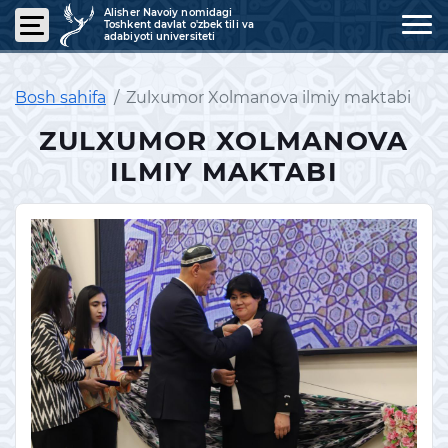
Alisher Navoiy nomidagi
Toshkent davlat o'zbek tili va
adabiyoti universiteti
Bosh sahifa
Zulxumor Xolmanova ilmiy maktabi
ZULXUMOR XOLMANOVA
ILMIY MAKTABI