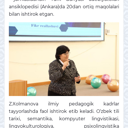
ansiklopedisi (Ankara)da 20dan ortiq maqolalari
bilan ishtirok etgan.
Z.Xolmanova ilmiy pedagogik kadrlar
tayyorlashda faol ishtirok etib keladi. O‘zbek tili
tarixi, semantika, kompyuter lingvistikasi,
lingvokulturologiya, psixolingvistika