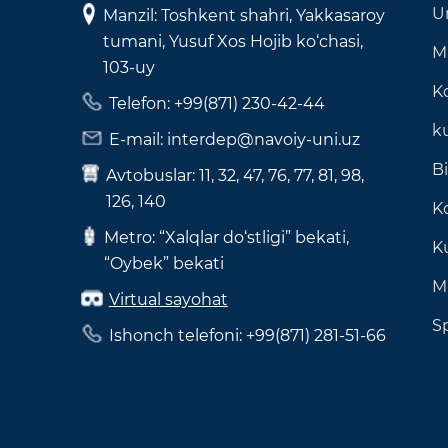
Un
Manzil: Toshkent shahri, Yakkasaroy
tumani, Yusuf Xos Hojib ko‘chasi,
M
103-uy
K
Telefon: +99(871) 230-42-44
k
E-mail: interdep@navoiy-uni.uz
B
Avtobuslar: 11, 32, 47, 76, 77, 81, 98,
126, 140
Ko
Metro: “Xalqlar do‘stligi” bekati,
K
“Oybek” bekati
M
Virtual sayohat
S
Ishonch telefoni: +99(871) 281-51-66