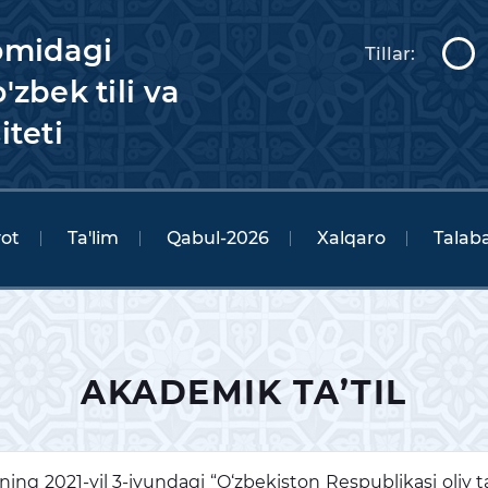
omidagi
Tillar:
'zbek tili va
iteti
yot
Ta'lim
Qabul-2026
Xalqaro
Talaba
AKADEMIK TA’TIL
ng 2021-yil 3-iyundagi “O‘zbekiston Respublikasi oliy ta