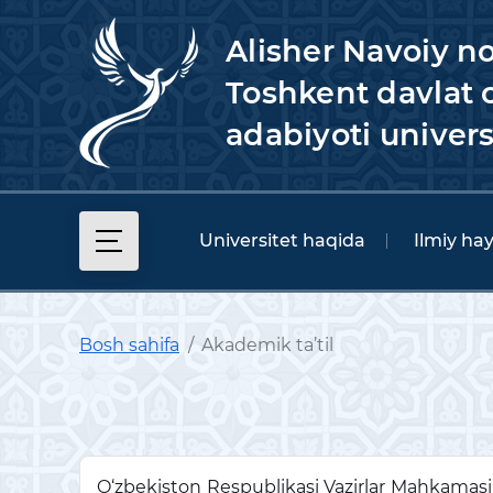
Alisher Navoiy n
Toshkent davlat o
adabiyoti univers
Universitet haqida
Ilmiy ha
Bosh sahifa
Akademik ta’til
O‘zbekiston Respublikasi Vazirlar Mahkamasini