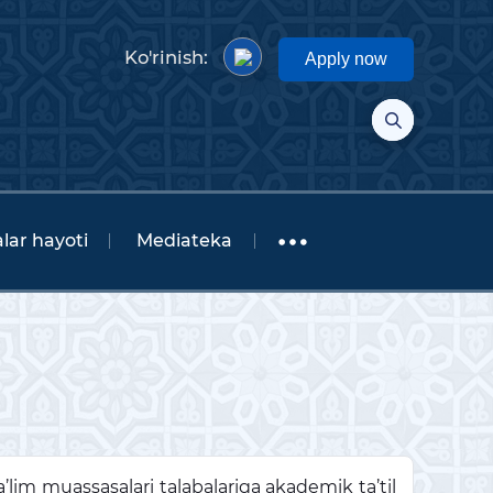
Ko'rinish:
Apply now
lar hayoti
Mediateka
’lim muassasalari talabalariga akademik ta’til