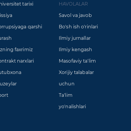
iversitet tarixi
HAVOLALAR
issiya
Savol va javob
orrupsiyaga qarshi
Bo'sh ish o'rinlari
urash
Ilmiy jurnallar
izning faxrimiz
Ilmiy kengash
ntrakt narxlari
Masofaviy ta'lim
utubxona
Xorijiy talabalar
uzeylar
uchun
port
Ta'lim
yo'nalishlari