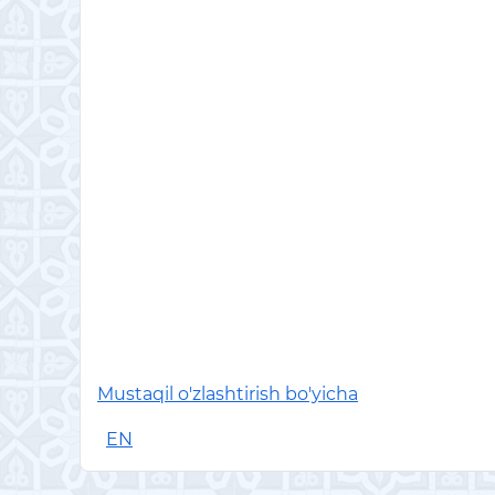
Mustaqil o'zlashtirish bo'yicha
EN