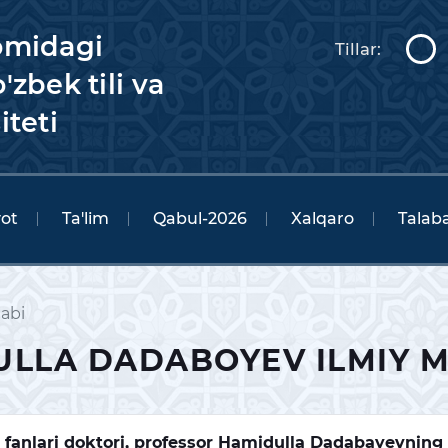
omidagi
Tillar:
'zbek tili va
iteti
yot
Ta'lim
Qabul-2026
Xalqaro
Talaba
abi
LLA DADABOYEV ILMIY 
a fanlari doktori, professor Hamidulla Dadabayevning