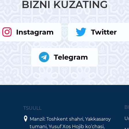
BIZNI KUZATING
Instagram
Twitter
Telegram
B
TSUULL
Un
Manzil: Toshkent shahri, Yakkasaroy
tumani, Yusuf Xos Hojib ko‘chasi,