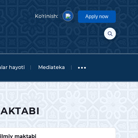
Ko'rinish:
Apply now
lar hayoti
Mediateka
MAKTABI
 ilmiy maktabi