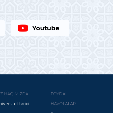
Youtube
IZ HAQIMIZDA
FOYDALI
iversitet tarixi
HAVOLALAR