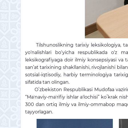
Tilshunoslikning tarixiy leksikologiya, 
yo‘nalishlari bo‘yicha respublikada o‘z ma
leksikografiyaga doir ilmiy konsepsiyasi va t
san’at tarixining shakllanishi, rivojlanishi bi
sotsial-iqtisodiy, harbiy terminologiya tar
sifatida tan olingan.
Oʻzbekiston Respublikasi Mudofaa vazirini
“Maʼnaviy-maʼrifiy ishlar aʼlochisi” koʻkrak n
300 dan ortiq ilmiy va ilmiy-ommabop maqol
tayyorlagan.