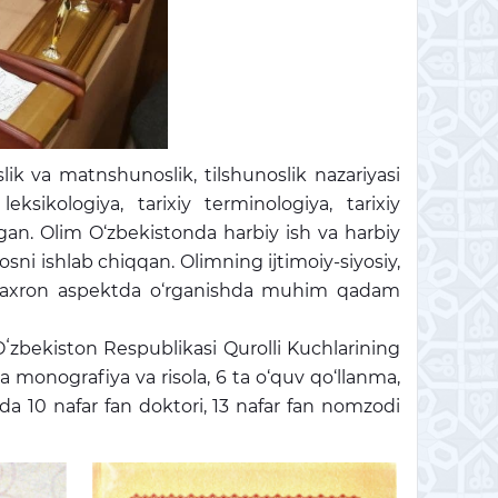
slik va matnshunoslik, tilshunoslik nazariyasi
ksikologiya, tarixiy terminologiya, tarixiy
ilgan. Olim O‘zbekistonda harbiy ish va harbiy
sosni ishlab chiqqan. Olimning ijtimoiy-siyosiy,
ani diaxron aspektda o‘rganishda muhim qadam
bekiston Respublikasi Qurolli Kuchlarining
ta monografiya va risola, 6 ta o‘quv qo‘llanma,
 10 nafar fan doktori, 13 nafar fan nomzodi