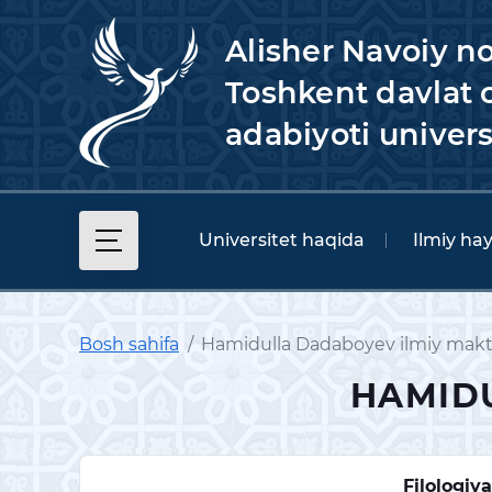
Alisher Navoiy n
Toshkent davlat o
adabiyoti univers
Universitet haqida
Ilmiy ha
Bosh sahifa
Hamidulla Dadaboyev ilmiy makt
HAMIDU
Filologiy