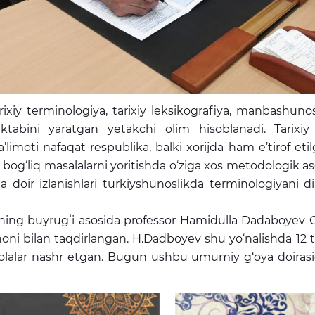
tarixiy terminologiya, tarixiy leksikografiya, manbashuno
ktabini yaratgan yetakchi olim hisoblanadi. Tarixiy le
a’limoti nafaqat respublika, balki xorijda ham e’tirof et
lan bog‘liq masalalarni yoritishda o‘ziga xos metodologik a
ixiga doir izlanishlari turkiyshunoslikda terminologiy
ng buyrugʻi asosida professor Hamidulla Dadaboyev Oʻz
ishoni bilan taqdirlangan. H.Dadboyev shu yo‘nalishda 12 
alar nashr etgan. Bugun ushbu umumiy g‘oya doirasida