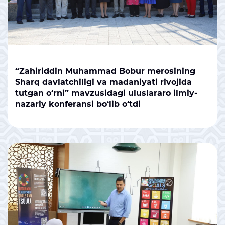
“Zahiriddin Muhammad Bobur merosining
Sharq davlatchiligi va madaniyati rivojida
tutgan o‘rni” mavzusidagi uluslararo ilmiy-
nazariy konferansi bo‘lib o‘tdi