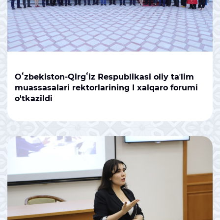
Oʻzbekiston-Qirgʻiz Respublikasi oliy taʼlim
muassasalari rektorlarining I xalqaro forumi
o'tkazildi