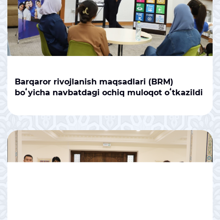
Barqaror rivojlanish maqsadlari (BRM)
boʻyicha navbatdagi ochiq muloqot oʻtkazildi