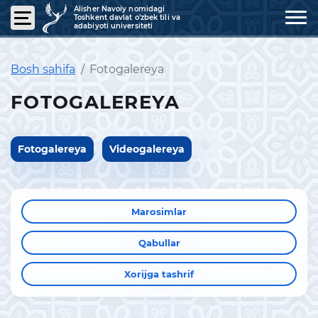
Alisher Navoiy nomidagi
Toshkent davlat o'zbek tili va
adabiyoti universiteti
Bosh sahifa
Fotogalereya
FOTOGALEREYA
Fotogalereya
Videogalereya
Marosimlar
Qabullar
Xorijga tashrif