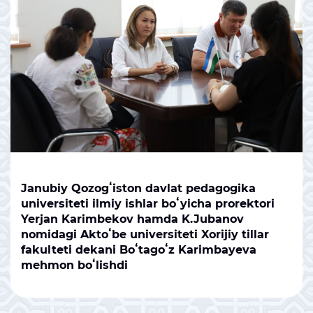
Janubiy Qozogʻiston davlat pedagogika
universiteti ilmiy ishlar boʻyicha prorektori
Yerjan Karimbekov hamda K.Jubanov
nomidagi Aktoʻbe universiteti Xorijiy tillar
fakulteti dekani Boʻtagoʻz Karimbayeva
mehmon boʻlishdi