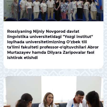
Rossiyaning Nijniy Novgorod davlat
lingvistika universitetidagi "Yozgi institut"
loyihada universitetimizning O'zbek tili
ta'limi fakulteti professor-o'qituvchilari Abror
Murtazayev hamda Dilyara Zaripovalar faol
ishtirok etishdi