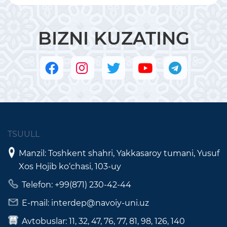
BIZNI KUZATING
TSUULL
Manzil: Toshkent shahri, Yakkasaroy tumani, Yusuf
Xos Hojib ko‘chasi, 103-uy
Telefon: +99(871) 230-42-44
E-mail: interdep@navoiy-uni.uz
Avtobuslar: 11, 32, 47, 76, 77, 81, 98, 126, 140