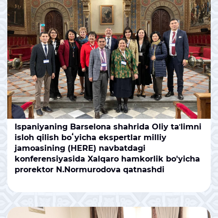
Ispaniyaning Barselona shahrida Oliy taʼlimni
isloh qilish boʻyicha ekspertlar milliy
jamoasining (HERE) navbatdagi
konferensiyasida Xalqaro hamkorlik bo'yicha
prorektor N.Normurodova qatnashdi