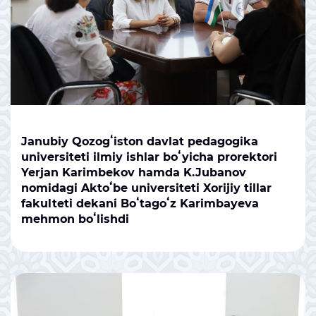
Janubiy Qozogʻiston davlat pedagogika
universiteti ilmiy ishlar boʻyicha prorektori
Yerjan Karimbekov hamda K.Jubanov
nomidagi Aktoʻbe universiteti Xorijiy tillar
fakulteti dekani Boʻtagoʻz Karimbayeva
mehmon boʻlishdi