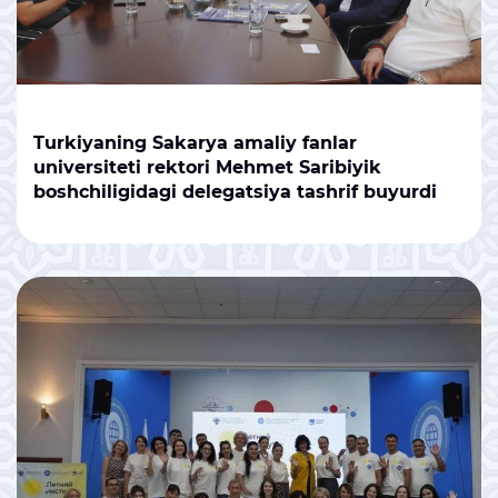
Turkiyaning Sakarya amaliy fanlar
universiteti rektori Mehmet Saribiyik
boshchiligidagi delegatsiya tashrif buyurdi