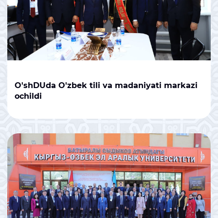
O'shDUda O'zbek tili va madaniyati markazi
ochildi