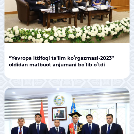
“Yevropa Ittifoqi ta’lim koʻrgazmasi-2023”
oldidan matbuot anjumani boʻlib oʻtdi