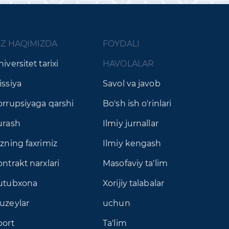
IZ HAQIMIZDA
FOYDALI
iversitet tarixi
HAVOLALAR
issiya
Savol va javob
orrupsiyaga qarshi
Bo'sh ish o'rinlari
urash
Ilmiy jurnallar
izning faxrimiz
Ilmiy kengash
ntrakt narxlari
Masofaviy ta'lim
utubxona
Xorijiy talabalar
uzeylar
uchun
port
Ta'lim