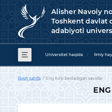
Alisher Navoiy n
Toshkent davlat o
adabiyoti univers
Universitet haqida
Ilmiy ha
Bosh sahifa
Eng ko'p beriladigan savollar
ENG