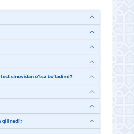
 test sinovidan o‘tsa bo‘ladimi?
 qilinadi?