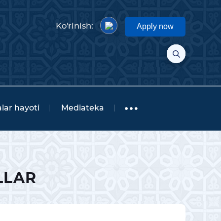
Ko'rinish:
Apply now
lar hayoti
Mediateka
LLAR