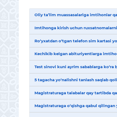
Oliy ta’lim muassasalariga imtihonlar 
Imtihonga kirish uchun ruxsatnomalarni
Ro‘yxatdan o‘tgan telefon sim kartasi yo
Kechikib kelgan abituriyentlarga imtiho
Test sinovi kuni ayrim sabablarga ko‘ra 
5 tagacha yo‘nalishni tanlash saqlab qo
Magistraturaga talabalar qay tartibda qa
Magistraturaga o‘qishga qabul qilingan y