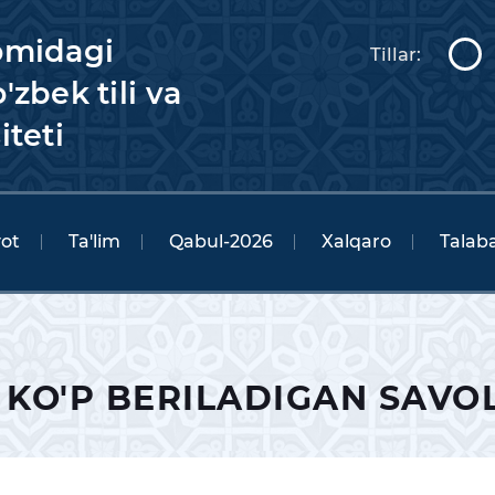
omidagi
Tillar:
'zbek tili va
iteti
yot
Ta'lim
Qabul-2026
Xalqaro
Talaba
 KO'P BERILADIGAN SAVO