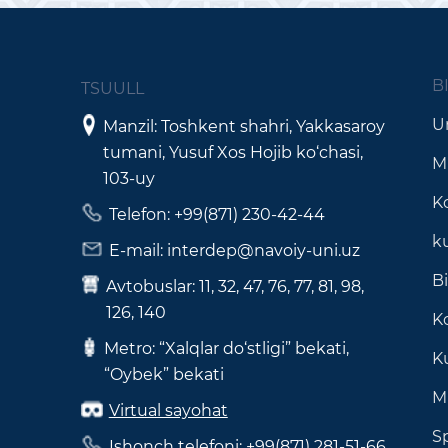
B
TSUULL
Un
Manzil: Toshkent shahri, Yakkasaroy
tumani, Yusuf Xos Hojib ko‘chasi,
M
103-uy
K
Telefon: +99(871) 230-42-44
k
E-mail: interdep@navoiy-uni.uz
B
Avtobuslar: 11, 32, 47, 76, 77, 81, 98,
126, 140
Ko
Metro: “Xalqlar do‘stligi” bekati,
K
“Oybek” bekati
M
Virtual sayohat
S
Ishonch telefoni: +99(871) 281-51-66