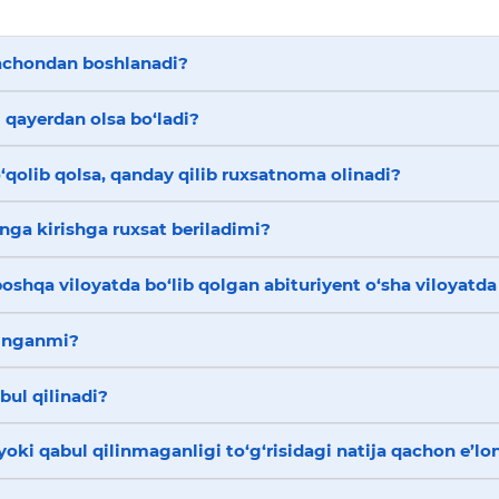
qachondan boshlanadi?
 qayerdan olsa bo‘ladi?
‘qolib qolsa, qanday qilib ruxsatnoma olinadi?
nga kirishga ruxsat beriladimi?
boshqa viloyatda bo‘lib qolgan abituriyent o‘sha viloyatda
linganmi?
bul qilinadi?
oki qabul qilinmaganligi to‘g‘risidagi natija qachon e’lon