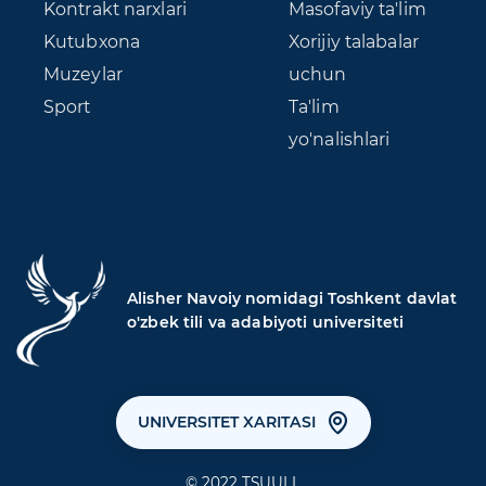
Kontrakt narxlari
Masofaviy ta'lim
Kutubxona
Xorijiy talabalar
Muzeylar
uchun
Sport
Ta'lim
yo'nalishlari
Alisher Navoiy nomidagi Toshkent davlat
o'zbek tili va adabiyoti universiteti
UNIVERSITET XARITASI
© 2022 TSUULL