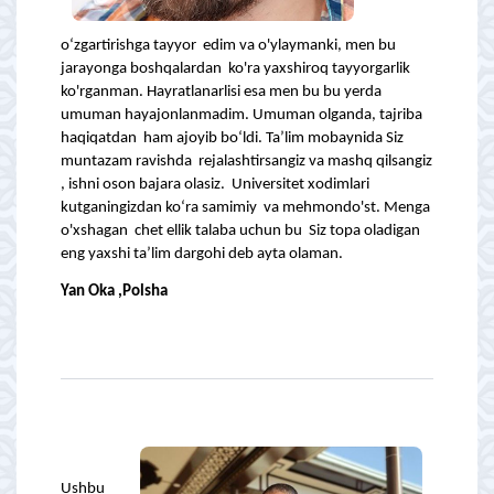
o‘zgartirishga tayyor edim va o'ylaymanki, men bu
jarayonga boshqalardan ko'ra yaxshiroq tayyorgarlik
ko'rganman. Hayratlanarlisi esa men bu bu yerda
umuman hayajonlanmadim. Umuman olganda, tajriba
haqiqatdan ham ajoyib bo‘ldi. Ta’lim mobaynida Siz
muntazam ravishda rejalashtirsangiz va mashq qilsangiz
, ishni oson bajara olasiz. Universitet xodimlari
kutganingizdan ko‘ra samimiy va mehmondo'st. Menga
o'xshagan chet ellik talaba uchun bu Siz topa oladigan
eng yaxshi ta’lim dargohi deb ayta olaman.
Yan Oka ,Polsha
Ushbu