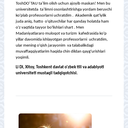
ToshDO‘TAU ta’lim olish uchun ajoyib maskan! Men bu
universitetda ta’limni osonlashtirishga yordam beruvchi
ko'plab professorlarni uchratdim . Akademik qat'iylik
juda aniq, hatto o'qituvchilar har qanday holatda ham
o'z vaqtida tayyor bo'lishlari shart . Men
Madaniyatlararo muloqot va turizm kafedrasida ko'p
yillar davomida ishlayotgan professorlarni uchratdim,
ular mening o'qish jarayonim va talabalikdagi
muvaffaqqiyatlarim haqida chin dildan qayg'urishlari
yoqimli.
Li Di, Xitoy, Toshkent davlat o'zbek tili va adabiyoti
universiteti mustaqil tadqiqotchisi.