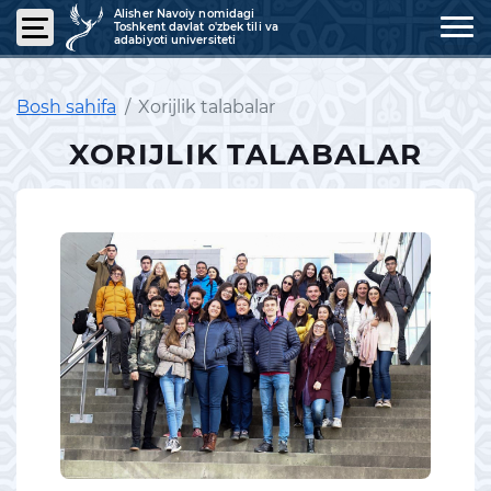
Alisher Navoiy nomidagi
Toshkent davlat o'zbek tili va
adabiyoti universiteti
Bosh sahifa
Xorijlik talabalar
XORIJLIK TALABALAR