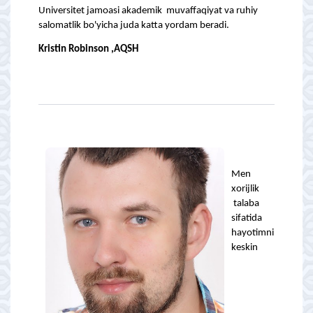
Universitet jamoasi akademik muvaffaqiyat va ruhiy
salomatlik bo'yicha juda katta yordam beradi.
Kristin Robinson ,AQSH
Men
xorijlik
talaba
sifatida
hayotimni
keskin