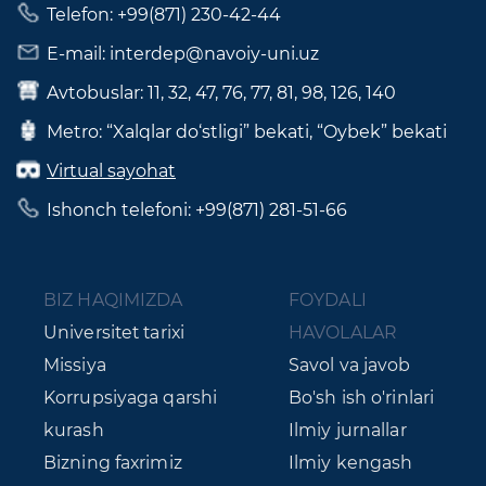
Telefon: +99(871) 230-42-44
E-mail: interdep@navoiy-uni.uz
Avtobuslar: 11, 32, 47, 76, 77, 81, 98, 126, 140
Metro: “Xalqlar do‘stligi” bekati, “Oybek” bekati
Virtual sayohat
Ishonch telefoni: +99(871) 281-51-66
BIZ HAQIMIZDA
FOYDALI
Universitet tarixi
HAVOLALAR
Missiya
Savol va javob
Korrupsiyaga qarshi
Bo'sh ish o'rinlari
kurash
Ilmiy jurnallar
Bizning faxrimiz
Ilmiy kengash