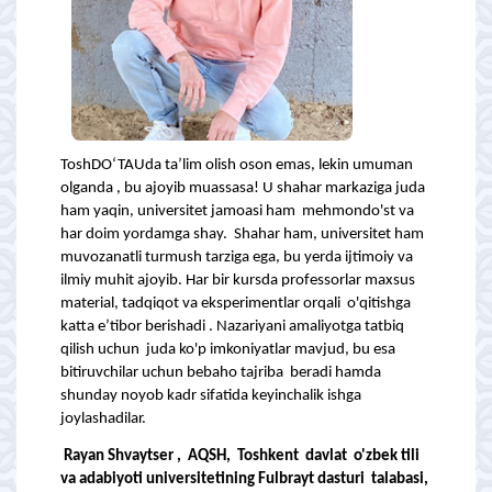
ToshDO‘TAUda ta’lim olish oson emas, lekin umuman
olganda , bu ajoyib muassasa! U shahar markaziga juda
ham yaqin, universitet jamoasi ham mehmondo'st va
har doim yordamga shay. Shahar ham, universitet ham
muvozanatli turmush tarziga ega, bu yerda ijtimoiy va
ilmiy muhit ajoyib. Har bir kursda professorlar maxsus
material, tadqiqot va eksperimentlar orqali o'qitishga
katta e’tibor berishadi . Nazariyani amaliyotga tatbiq
qilish uchun juda ko'p imkoniyatlar mavjud, bu esa
bitiruvchilar uchun bebaho tajriba beradi hamda
shunday noyob kadr sifatida keyinchalik ishga
joylashadilar.
Rayan Shvaytser , AQSH, Toshkent davlat o'zbek tili
va adabiyoti universitetining Fulbrayt dasturi talabasi,