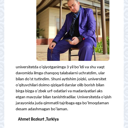
universitetda o’qiyotganimga 3 yil bo’ldi va shu vaqt
davomida ilmga chanqoq talabalarni uchratdim, ular
bilan do’st tutindim. Shuni aytishim joizki, universitet
o’qituvchilari doimo qiziqarli darslar olib borish bilan
birga bizga o’zbek urf-odatlari va madaniyatlari aks
etgan mavzular bilan tanishtiradilar. Universitetda o’qish
jarayonida juda qimmatli tajribaga ega bo’lmoqdaman
desam adashmagan bo’laman.
Ahmet Bozkurt ,Turkiya