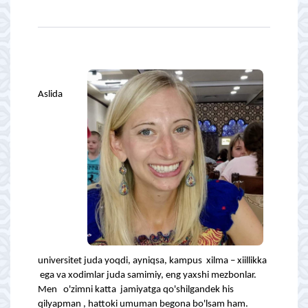
Aslida
universitet juda yoqdi, ayniqsa, kampus xilma – xiillikka
ega va xodimlar juda samimiy, eng yaxshi mezbonlar.
Men o'zimni katta jamiyatga qo'shilgandek his
qilyapman , hattoki umuman begona bo'lsam ham.