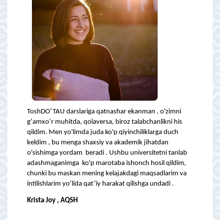
ToshDO‘TAU darslariga qatnashar ekanman , o'zimni
g‘amxo‘r muhitda, qolaversa, biroz talabchanlikni his
qildim. Men yo'limda juda ko'p qiyinchiliklarga duch
keldim , bu menga shaxsiy va akademik jihatdan
o'sishimga yordam beradi . Ushbu universitetni tanlab
adashmaganimga ko'p marotaba ishonch hosil qildim,
chunki bu maskan mening kelajakdagi maqsadlarim va
intilishlarim yo’lida qat’iy harakat qilishga undadi .
Krista Joy , AQSH