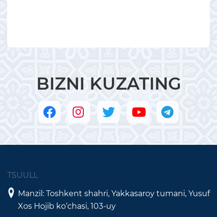
BIZNI KUZATING
TSUULL
Manzil: Toshkent shahri, Yakkasaroy tumani, Yusuf
Xos Hojib ko‘chasi, 103-uy