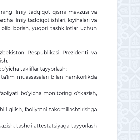
ining ilmiy tadqiqot qismi mavzusi va
a ilmiy tadqiqot ishlari, loyihalari va
 olib borish, yuqori tashkilotlar uchun
O‘zbekiston Respublikasi Prezidenti va
ish;
o‘yicha takliflar tayyorlash;
 ta’lim muassasalari bilan hamkorlikda
 faoliyati bo‘yicha monitoring o‘tkazish,
lil qilish, faoliyatni takomillashtirishga
kazish, tashqi attestatsiyaga tayyorlash