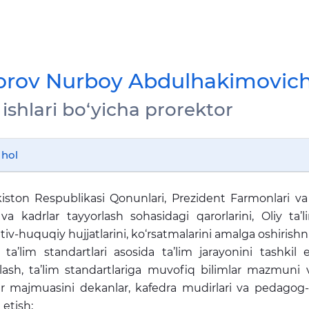
orov Nurboy Abdulhakimovic
ishlari bo‘yicha prorektor
 hol
iston Respublikasi Qonunlari, Prezident Farmonlari va
 va kadrlar tayyorlash sohasidagi qarorlarini, Oliy ta’l
iv-huquqiy hujjatlarini, ko‘rsatmalarini amalga oshirishni 
 ta’lim standartlari asosida ta’lim jarayonini tashkil 
lash, ta’lim standartlariga muvofiq bilimlar mazmuni v
ar majmuasini dekanlar, kafedra mudirlari va pedagog-x
 etish;