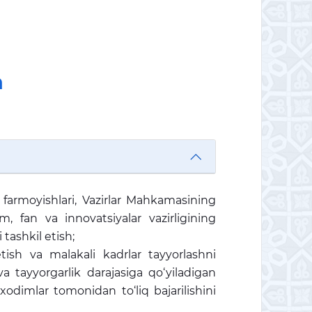
h
 farmoyishlari, Vazirlar Mahkamasining
im, fan va innovatsiyalar vazirligining
tashkil etish;
etish va malakali kadrlar tayyorlashni
a tayyorgarlik darajasiga qo‘yiladigan
odimlar tomonidan to‘liq bajarilishini