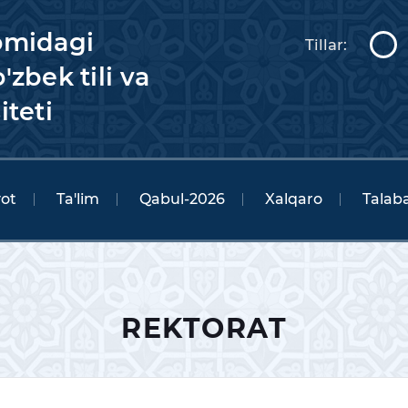
omidagi
Tillar:
'zbek tili va
iteti
yot
Ta'lim
Qabul-2026
Xalqaro
Talaba
REKTORAT