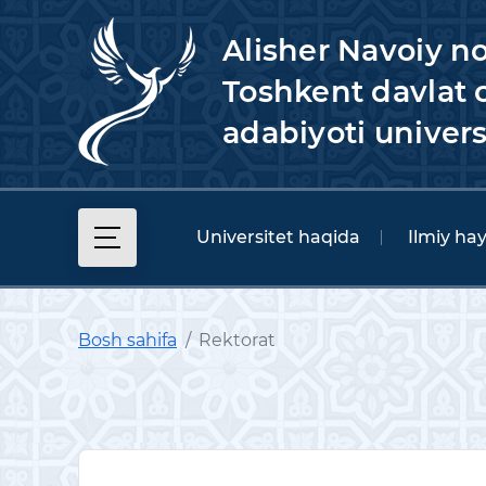
Alisher Navoiy n
Toshkent davlat o
adabiyoti univers
Universitet haqida
Ilmiy ha
Bosh sahifa
Rektorat