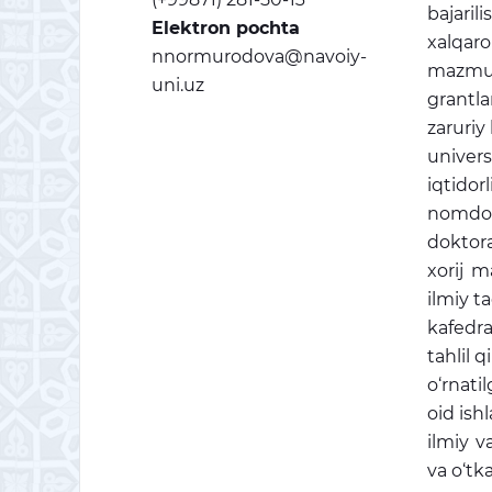
bajarili
Elektron pochta
xalqaro
nnormurodova@navoiy-
mazmuni
uni.uz
grantla
zaruriy
univers
iqtidor
nomdor 
doktora
xorij m
ilmiy ta
kafedra
tahlil 
o‘rnati
oid ish
ilmiy v
va o‘tka