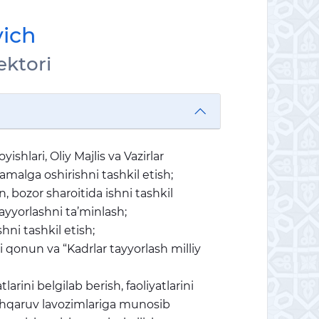
vich
ektori
hlari, Oliy Majlis va Vazirlar
amalga oshirishni tashkil etish;
n, bozor sharoitida ishni tashkil
ayyorlashni ta’minlash;
hni tashkil etish;
 qonun va “Kadrlar tayyorlash milliy
rini belgilab berish, faoliyatlarini
oshqaruv lavozimlariga munosib