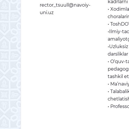
kadrlarni
rector_tsuull@navoiy-
• Xodimla
uni.uz
choralarin
• ToshDO‘
•Ilmiy-ta
amaliyotg
•Uzluksiz
darsliklar
• O‘quv-t
pedagogik
tashkil et
• Ma’naviy
• Talabal
chetlatish
• Profess