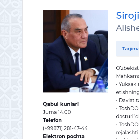
Siro
Alish
Tarjima
O‘zbekist
Mahkamasi
• Yuksak 
etishning
• Davlat 
Qabul kunlari
• ToshDO‘
Juma 14.00
dasturi”d
Telefon
• ToshDO‘
(+99871) 281-47-44
rejalasht
Elektron pochta