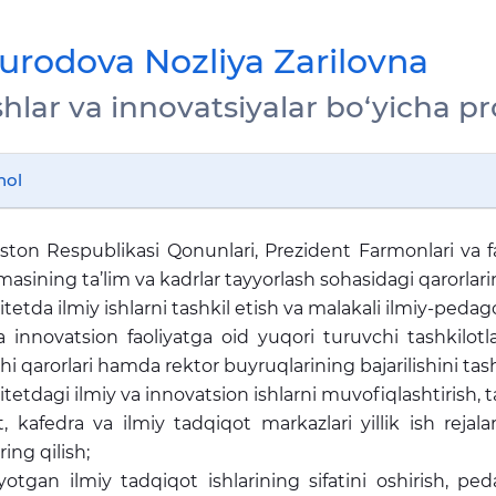
rodova Nozliya Zarilovna
ishlar va innovatsiyalar bo‘yicha p
hol
ston Respublikasi Qonunlari, Prezident Farmonlari va fa
sining ta’lim va kadrlar tayyorlash sohasidagi qarorlarin
itetda ilmiy ishlarni tashkil etish va malakali ilmiy-pedag
a innovatsion faoliyatga oid yuqori turuvchi tashkilotl
i qarorlari hamda rektor buyruqlarining bajarilishini tashk
itetdagi ilmiy va innovatsion ishlarni muvofiqlashtirish, ta
t, kafedra va ilmiy tadqiqot markazlari yillik ish rejalar
ing qilish;
ayotgan ilmiy tadqiqot ishlarining sifatini oshirish, pe