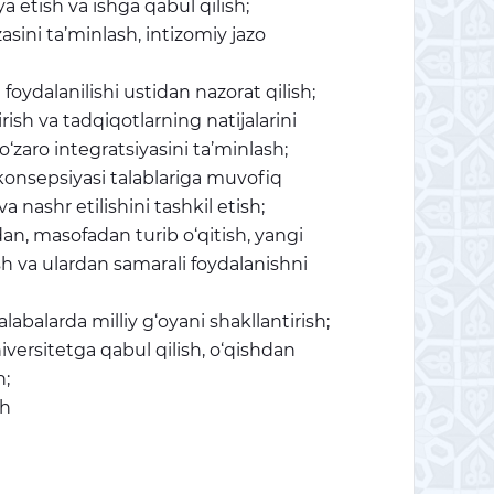
a etish va ishga qabul qilish;
sini ta’minlash, intizomiy jazo
foydalanilishi ustidan nazorat qilish;
irish va tadqiqotlarning natijalarini
o‘zaro integratsiyasini ta’minlash;
 konsepsiyasi talablariga muvofiq
va nashr etilishini tashkil etish;
adan, masofadan turib o‘qitish, yangi
h va ulardan samarali foydalanishni
alabalarda milliy g‘oyani shakllantirish;
iversitetga qabul qilish, o‘qishdan
h;
sh