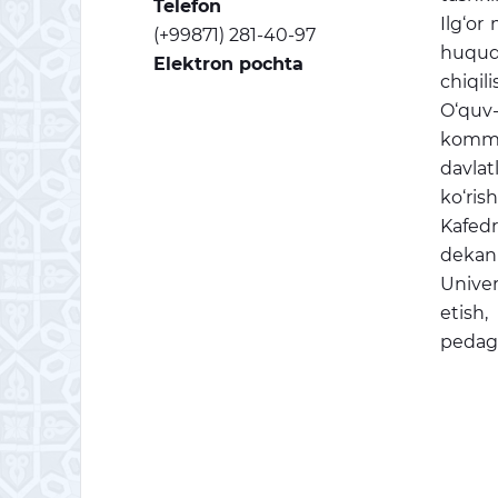
Telefon
Ilg‘or
(+99871) 281-40-97
huquqi
Elektron pochta
chiqili
O‘quv
kommun
davlat
ko‘rish
Kafedra
dekani
Univer
etish
pedago