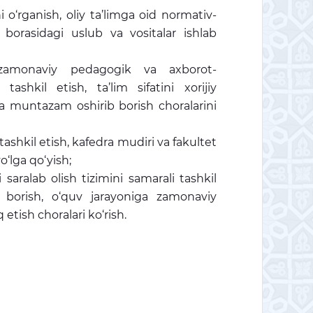
i o‘rganish, oliy ta’limga oid normativ-
h borasidagi uslub va vositalar ishlab
ni, zamonaviy pedagogik va axborot-
ashkil etish, ta’lim sifatini xorijiy
ida muntazam oshirib borish choralarini
 tashkil etish, kafedra mudiri va fakultet
 yo‘lga qo‘yish;
 saralab olish tizimini samarali tashkil
b borish, o‘quv jarayoniga zamonaviy
tish choralari ko‘rish.