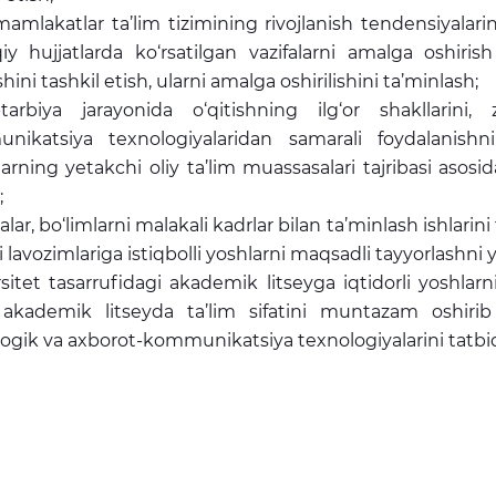
 mamlakatlar ta’lim tizimining rivojlanish tendensiyalarin
y hujjatlarda ko‘rsatilgan vazifalarni amalga oshiris
shini tashkil etish, ularni amalga oshirilishini ta’minlash;
-tarbiya jarayonida o‘qitishning ilg‘or shakllari
ikatsiya texnologiyalaridan samarali foydalanishni t
larning yetakchi oliy ta’lim muassasalari tajribasi asos
;
lar, bo‘limlarni malakali kadrlar bilan ta’minlash ishlarini
 lavozimlariga istiqbolli yoshlarni maqsadli tayyorlashni
sitet tasarrufidagi akademik litseyga iqtidorli yoshlarni
, akademik litseyda ta’lim sifatini muntazam oshiri
gik va axborot-kommunikatsiya texnologiyalarini tatbiq e