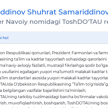
jiddinov Shuhrat Samariddino
er Navoiy nomidagi ToshDO'TAU r
i hol
on Respublikasi qonunlari, Prezident Farmonlari va farmoyis
ning ta’lim va kadrlar tayyorlash sohasidagi qarorlarini 
ma’naviy-axloqiy fazilatli, mustaqil fikrlashga qodir bo‘lga
 usullarini egallagan yuqori ma’lumotli malakali kadrlar t
ta’lim standartlari asosida yuqori malakali kadrlar tayyorlas
TAUda O‘zbekiston Respublikasining “Ta’lim to‘g‘risida”gi
a belgilangan vazifalar bajarilishini ta’minlash;
TAUning tarkibiy tuzilmasidagi barcha bo‘linmalar vakolatla
irish, muvofiqlashtirish, boshqarish, ToshDO‘TAUning b