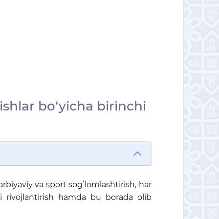
ishlar bo‘yicha birinchi
arbiyaviy va sport sogʻlomlashtirish, har
i rivojlantirish hamda bu borada olib