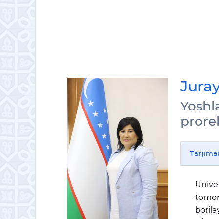
Jura
Yoshla
prore
Tarjimai
Univer
tomon
borila