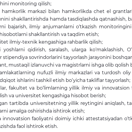
shini monitoring qilish;
 hamkorlik markazi bilan hamkorlikda chet el grantlar
ni shakllantirishda hamda tasdiqlashda qatnashish, barch
rni bajarish, ilmiy anjumanlarni o‘tkazish monitoringini
 hisobotlarni shakllantirish va taqdim etish;
itet ilmiy-texnik kengashiga rahbarlik qilish;
li yoshlarni qidirish, saralash, ularga ko‘maklashish, 
stipendiya sovrindorlarini tayyorlash jarayonini boshqar
nt, mustaqil izlanuvchi va magistrlarni ishga olib qolish b
amlakatlarning nufuzli ilmiy markazlari va turdosh oliy
dqiqot ishlarini tashkil etish bo‘yicha takliflar tayyorlash;
lar, fakultet va bo‘limlarning yillik ilmiy va innovatsion
qilish va universitet kengashiga hisobot berish;
lgan tartibda universitetning yillik reytingini aniqlash, tah
larni amalga oshirishda ishtirok etish;
a innovatsion faoliyatni doimiy ichki attestatsiyadan o‘t
zishda faol ishtirok etish.