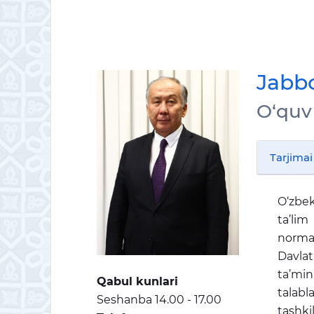
Jabb
O‘quv 
Tarjimai
O‘zbek
ta’lim
normat
Davlat
ta’min
Qabul kunlari
talabl
Seshanba 14.00 - 17.00
tashkil