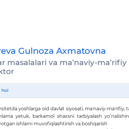
yeva Gulnoza Axmatovna
r masalalari va ma’naviy-ma’rifiy 
ktor
 hol
sitetda yoshlarga oid davlat siyosati, maʼnaviy-maʼrifiy, t
lama yetuk, barkamol shaxsni tarbiyalash yoʻnalishin
yotgan ishlarni muvofiqlashtirish va boshqarish