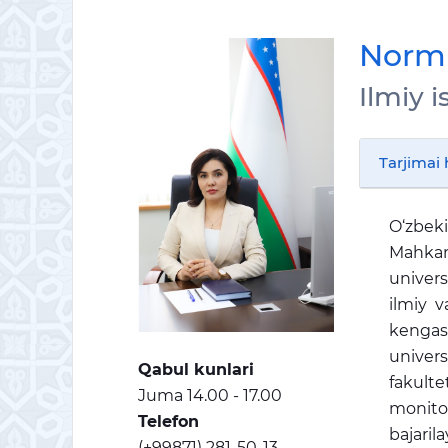
Normu
Ilmiy 
Tarjimai 
O‘zbeki
Mahkama
univers
ilmiy v
kengash
univers
Qabul kunlari
fakulte
Juma 14.00 - 17.00
monitor
Telefon
bajaril
(+99871) 281-50-13