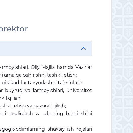
rorektor
rmoyishlari, Oliy Majlis hamda Vazirlar
i amalga oshirishni tashkil etish;
ogik kadrlar tayyorlashni ta’minlash;
ar buyruq va farmoyishlari, universitet
il qilish;
shkil etish va nazorat qilish;
ini tasdiqlash va ularning bajarilishini
dagog-xodimlarning shaxsiy ish rejalari