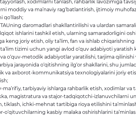
 tayyorlash, xodimlarni tanlash, rahbarlik lavozimiga tavsiy
rni moddiy va ma’naviy rag‘batlantirish, ijtimoiy muhofaza
i qo‘llash;
TAUning daromadlari shakllantirilishi va ulardan samarali 
dqiqot ishlarini tashkil etish, ularning samaradorligini osh
a keng joriy etish, oliy ta’lim, fan va ishlab chiqarishning 
 ta’lim tizimi uchun yangi avlod o‘quv adabiyoti yaratish
 va o‘quv-metodik adabiyotlar yaratilishi, tarjima qilinishi 
arbiya jarayonida o‘qitishning ilg‘or shakllarini, shu juml
 va axborot-kommunikatsiya texnologiyalarini joriy etis
ish;
-ma’rifiy, tarbiyaviy ishlarga rahbarlik etish, xodimlar va t
ikka, magistratura va stajor-tadqiqotchi-izlanuvchilarni un
, tiklash, ichki-mehnat tartibiga rioya etilishini ta’minlas
or-o‘qituvchilarning kasbiy malaka oshirishlarini ta’minla