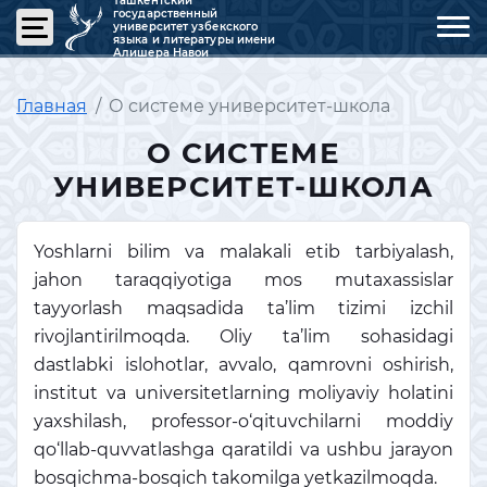
Ташкентский
государственный
университет узбекского
языка и литературы имени
Алишера Навои
Главная
О системе университет-школа
О СИСТЕМЕ
УНИВЕРСИТЕТ-ШКОЛА
Yoshlarni bilim va malakali etib tarbiyalash,
jahon taraqqiyotiga mos mutaxassislar
tayyorlash maqsadida ta’lim tizimi izchil
rivojlantirilmoqda. Oliy ta’lim sohasidagi
dastlabki islohotlar, avvalo, qamrovni oshirish,
institut va universitetlarning moliyaviy holatini
yaxshilash, professor-o‘qituvchilarni moddiy
qo‘llab-quvvatlashga qaratildi va ushbu jarayon
bosqichma-bosqich takomilga yetkazilmoqda.