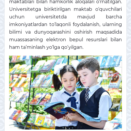
maktablari bilan hamkorlik aloqalari o‘rnatilgan.
Universitetga biriktirilgan maktab o‘quvchilari
uchun universitetda mavjud barcha
imkoniyatlardan to‘laqonli foydalanish, ularning
bilimi va dunyoqarashini oshirish maqsadida
muassasaning elektron bepul resurslari bilan
ham ta’minlash yo‘lga qo‘yilgan.