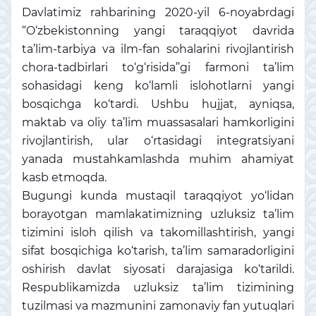
Davlatimiz rahbarining 2020-yil 6-noyabrdagi
“O‘zbekistonning yangi taraqqiyot davrida
ta’lim-tarbiya va ilm-fan sohalarini rivojlantirish
chora-tadbirlari to‘g‘risida”gi farmoni ta’lim
sohasidagi keng ko‘lamli islohotlarni yangi
bosqichga ko‘tardi. Ushbu hujjat, ayniqsa,
maktab va oliy ta’lim muassasalari hamkorligini
rivojlantirish, ular o‘rtasidagi integratsiyani
yanada mustahkamlashda muhim ahamiyat
kasb etmoqda.
Bugungi kunda mustaqil taraqqiyot yo‘lidan
borayotgan mamlakatimizning uzluksiz ta’lim
tizimini isloh qilish va takomillashtirish, yangi
sifat bosqichiga ko‘tarish, ta’lim samaradorligini
oshirish davlat siyosati darajasiga ko‘tarildi.
Respublikamizda uzluksiz ta’lim tizimining
tuzilmasi va mazmunini zamonaviy fan yutuqlari