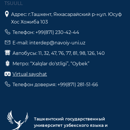
TSUULL
Адрес: г.Ташкент, Яккасарайский р-н,ул. Юсуф
Хос Хожиба 103
Телефон: +99(871) 230-42-44
E-mail: interdep@navoiy-uni.uz
Автобусы: 11, 32, 47, 76, 77, 81, 98, 126, 140
Метро: “Xalqlar do‘stligi”, “Oybek”
Virtual sayohat
Телефон доверия: +99(871) 281-51-66
Ташкентский государственный
университет узбекского языка и