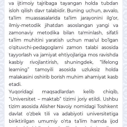
va ijtimoiy tajribaga tayangan holda tubdan
isloh qilish davr talabidir. Buning uchun, avvalo,
ta’lim muassasalarida ta’lim jarayonini ilg‘or,
ilmiy-metodik jihatdan asoslangan yangi va
zamonaviy metodika bilan ta'minlash, sifatli
ta’lim muhitini yaratish uchun mas'ul bo‘lgan
o‘qituvchi-pedagoglarni zamon talabi asosida
tayyorlash va jamiyat ehtiyojlariga mos ravishda
kasbiy rivojlantirish, shuningdek, “lifelong
learning” tamoyili asosida uzluksiz holda
malakasini oshirib borish muhim ahamiyat kasb
etadi.
Yuqoridagi maqsadlardan kelib chiqib,
“Universitet – maktab” tizimi joriy etildi. Ushbu
tizim asosida Alisher Navoiy nomidagi Toshkent
davlat o‘zbek tili va adabiyoti universitetiga
biriktirilgan umumiy o‘rta ta’lim hamda ijod