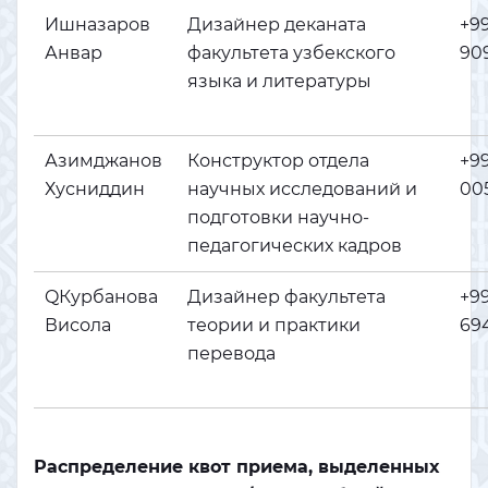
Ишназаров
Дизайнер деканата
+9
Анвар
факультета узбекского
909
языка и литературы
Азимджанов
Конструктор отдела
+9
Хусниддин
научных исследований и
005
подготовки научно-
педагогических кадров
QКурбанова
Дизайнер факультета
+9
Висола
теории и практики
694
перевода
Распределение квот приема, выделенных