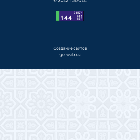
© 2022 TSUULL
Создание сайтов
go-web.uz