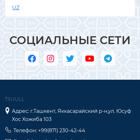
UZ
СОЦИАЛЬНЫЕ СЕТИ
TSUULL
Адрес: г.Ташкент, Яккасарайский р-н,ул. Юсуф
Хос Хожиба 103
Телефон: +99(871) 230-42-44