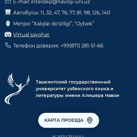
E-mail: interdep@navoiy-uni.uz
Автобусы: 11, 32, 47, 76, 77, 81, 98, 126, 140
Метро: “Xalqlar do‘stligi”, “Oybek”
Virtual sayohat
Телефон доверия: +99(871) 281-51-66
Ташкентский государственный
университет узбекского языка и
литературы имени Алишера Навои
КАРТА ПРОЕЗДА