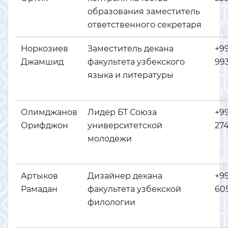
образования заместитель
ответственного секретаря
Норкозиев
Заместитель декана
+9
Джамшид
факультета узбекского
993
языка и литературы
Олимджанов
Лидер БТ Союза
+9
Орифджон
университетской
274
молодежи
Артыков
Дизайнер декана
+9
Рамадан
факультета узбекской
605
филологии