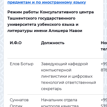
предметам и по иностранному языку
Режим работы Консультативного центра
Ташкентского государственного
университета узбекского языка и
литературы имени Алишера Навои
И.Ф.О
Должность
Но
те
Елов Ботыр
Заведующий кафедрой
+9
компьютерной
878
лингвистики и цифровых
технологий ответственный
секретарь
Суннатов
Начальник отдела
+9
Ортик
контроля качества
539