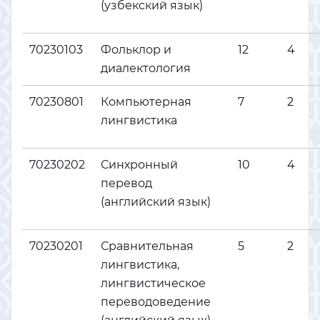
(узбекский язык)
70230103
Фольклор и
12
4
диалектология
70230801
Компьютерная
7
2
лингвистика
70230202
Синхронный
10
4
перевод
(английский язык)
70230201
Сравнительная
5
2
лингвистика,
лингвистическое
переводоведение