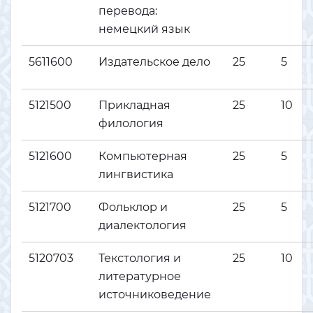
перевода:
немецкий язык
5611600
Издательское дело
25
5
5121500
Прикладная
25
10
филология
5121600
Компьютерная
25
5
лингвистика
5121700
Фольклор и
25
5
диалектология
5120703
Текстология и
25
10
литературное
источниковедение